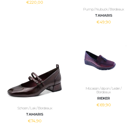
€220,00
Pump / Nubuck / Bordeaux
TAMARIS
€49,90
Mocassin / slip on / Leder /
Bordeaux
RIEKER
€69,90
Schoen / Lak / Bordeaux
TAMARIS
€74,90