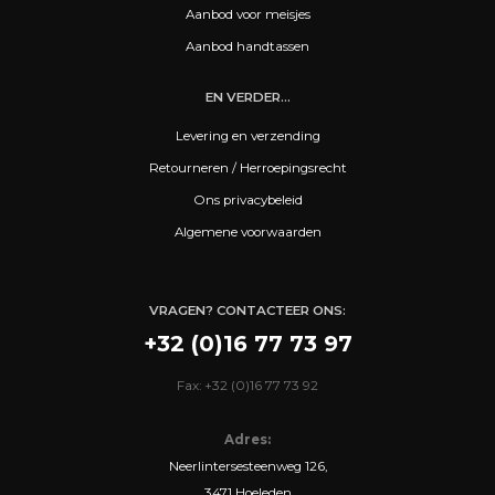
Aanbod voor meisjes
Aanbod handtassen
EN VERDER...
Levering en verzending
Retourneren / Herroepingsrecht
Ons privacybeleid
Algemene voorwaarden
VRAGEN? CONTACTEER ONS:
+32 (0)16 77 73 97
Fax: +32 (0)16 77 73 92
Adres:
Neerlintersesteenweg 126,
3471 Hoeleden