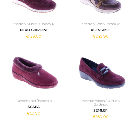
Sneaker / Nubuck / Bordeaux
Sneaker / Leder / Bordeaux
NERO GIARDINI
XSENSIBLE
€139,00
€249,90
Pantoffel / Stof / Bordeaux
Mocassin / slip on / Nubuck /
Bordeaux
SCAPA
SEMLER
€59,90
€160,00