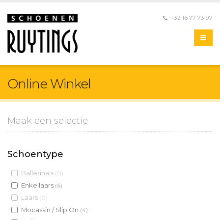
+32 16 77 73 97
Online Winkel
Maak een selectie
Schoentype
Ballerina's
(0)
Enkellaars
(6)
Laars
(0)
Mocassin / Slip On
(4)