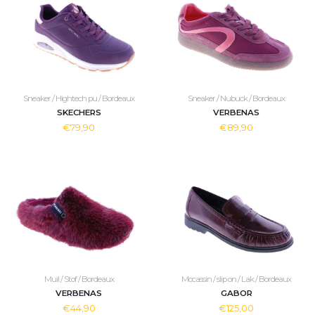
Sneaker / Hightech pu / Bordeaux
Sneaker / Nubuck / Bordeaux
SKECHERS
VERBENAS
€79,90
€89,90
Muil / Stof / Bordeaux
Mocassin / slip on / Lak / Bordeaux
VERBENAS
GABOR
€44,90
€125,00