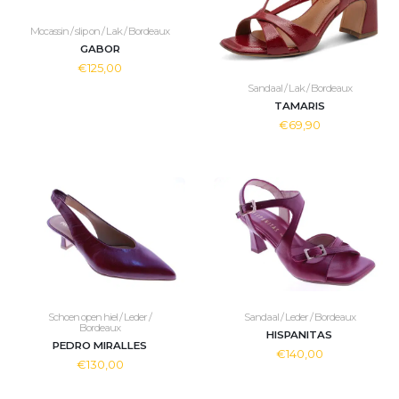
Mocassin / slip on / Lak / Bordeaux
GABOR
€125,00
Sandaal / Lak / Bordeaux
TAMARIS
€69,90
Schoen open hiel / Leder /
Sandaal / Leder / Bordeaux
Bordeaux
HISPANITAS
PEDRO MIRALLES
€140,00
€130,00