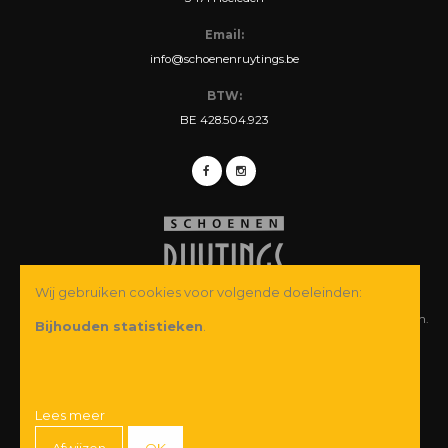
Email:
info@schoenenruytings.be
BTW:
BE 428.504.923
Wij gebruiken cookies voor volgende doeleinden:
© Copyright 2026 Schoenen Ruytings BVBA. Alle rechten voorbehouden.
Bijhouden statistieken
.
Webdesign
&
webshop ontwikkeling
door
Zenjoy in Leuven
·
Powered by
Nimbu
Wij garanderen u een veilige betaling:
Lees meer