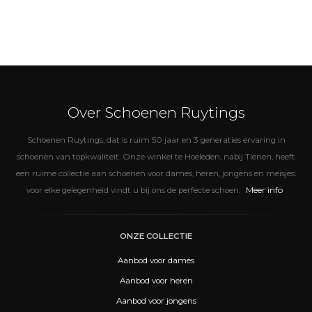
Over Schoenen Ruytings
Schoenen Ruytings, dat is ruim 50 jaar en 3 generaties ervaring in
schoenen van topkwaliteit. Onze winkel te Hoeleden, nabij Tienen, heeft
een ruime collectie aan schoenen voor dames, heren, jongens en meisjes:
Meer info
voor elke gelegenheid vindt u bij ons de perfecte schoen.
ONZE COLLECTIE
Aanbod voor dames
Aanbod voor heren
Aanbod voor jongens