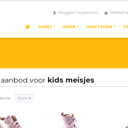
Inloggen / registreren
Winkelma
DAMES
HEREN
HANDTASSEN
J
 aanbod voor
kids meisjes
ectie:
Roze