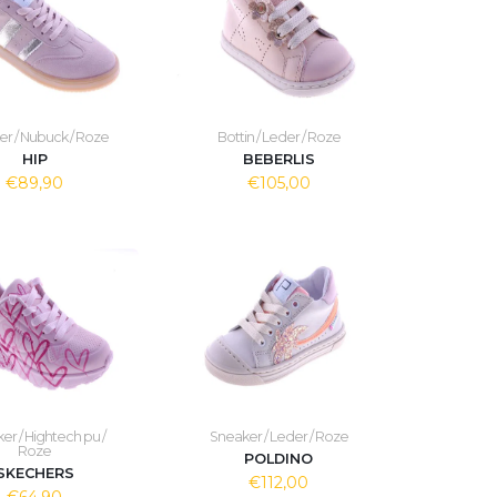
r / Nubuck / Roze
Bottin / Leder / Roze
HIP
BEBERLIS
€89,90
€105,00
er / Hightech pu /
Sneaker / Leder / Roze
Roze
POLDINO
SKECHERS
€112,00