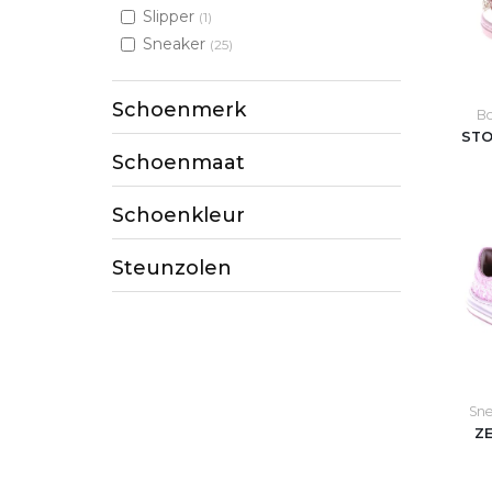
Slipper
(1)
Sneaker
(25)
Schoenmerk
Bo
STO
Schoenmaat
Schoenkleur
Steunzolen
Sne
Z