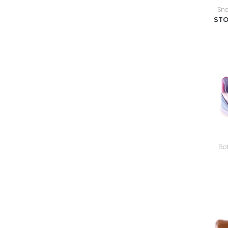
Sne
STO
Bot