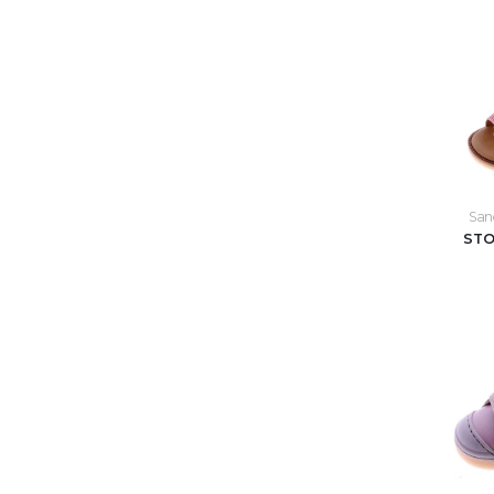
Sand
STO