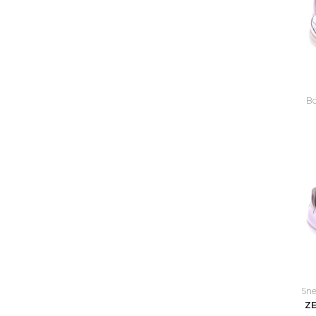
Bo
Sne
Z