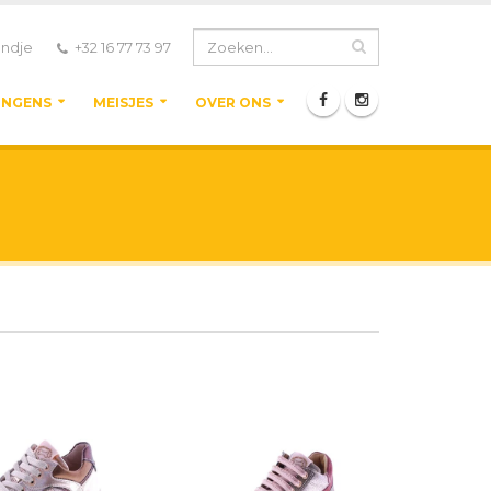
ndje
+32 16 77 73 97
ONGENS
MEISJES
OVER ONS