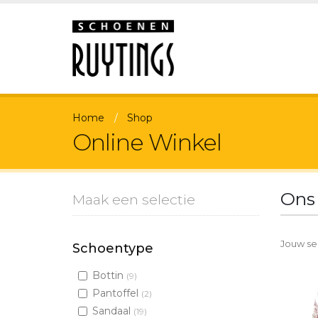
Home
Shop
Online Winkel
Ons
Maak een selectie
Jouw sel
Schoentype
Bottin
(9)
Pantoffel
(2)
Sandaal
(19)