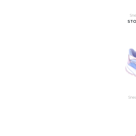
Sne
STO
Snea