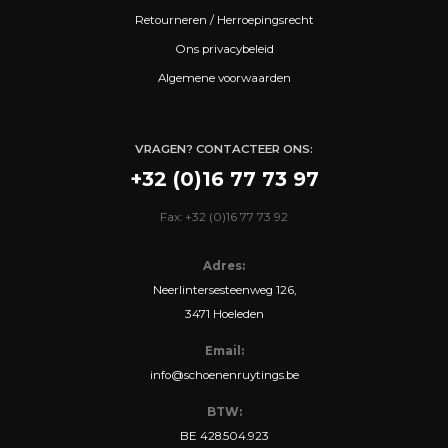
Retourneren / Herroepingsrecht
Ons privacybeleid
Algemene voorwaarden
VRAGEN? CONTACTEER ONS:
+32 (0)16 77 73 97
Fax: +32 (0)16 77 73 92
Adres:
Neerlintersesteenweg 126,
3471 Hoeleden
Email:
info@schoenenruytings.be
BTW:
BE 428.504.923