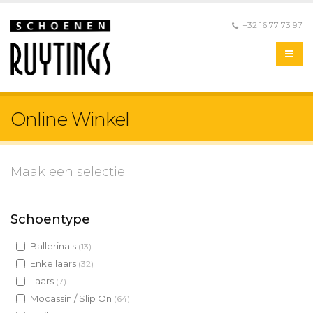
+32 16 77 73 97
Online Winkel
Maak een selectie
Schoentype
Ballerina's
(13)
Enkellaars
(32)
Laars
(7)
Mocassin / Slip On
(64)