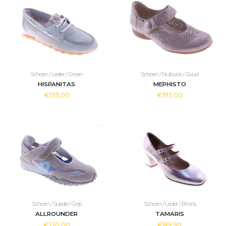
Schoen / Leder / Groen
Schoen / Nubuck / Goud
HISPANITAS
MEPHISTO
€135,00
€195,00
Schoen / Suede / Grijs
Schoen / Leder / Brons
ALLROUNDER
TAMARIS
€130,00
€89,90