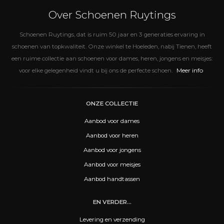
Over Schoenen Ruytings
Schoenen Ruytings, dat is ruim 50 jaar en 3 generaties ervaring in
schoenen van topkwaliteit. Onze winkel te Hoeleden, nabij Tienen, heeft
een ruime collectie aan schoenen voor dames, heren, jongens en meisjes:
Meer info
voor elke gelegenheid vindt u bij ons de perfecte schoen.
ONZE COLLECTIE
Aanbod voor dames
Aanbod voor heren
Aanbod voor jongens
Aanbod voor meisjes
Aanbod handtassen
EN VERDER...
Levering en verzending