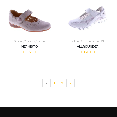
Schoen / Nubuck / Taupe
Schoen / Hightech pu / Wit
MEPHISTO
ALLROUNDER
€195,00
€130,00
«
1
2
»