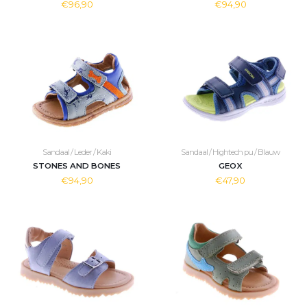
€96,90
€94,90
Sandaal / Leder / Kaki
Sandaal / Hightech pu / Blauw
STONES AND BONES
GEOX
€94,90
€47,90