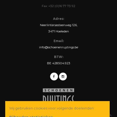
Fax: +32 (0)16 77 73 92
Adres:
Neerlintersesteenweg 126,
3471 Hoeleden
Email:
info@schoenenruytings.be
BTW:
BE 428.504.923
Wij gebruiken cookies voor volgende doeleinden:
© Copyright 2026 Schoenen Ruytings BVBA. Alle rechten voorbehouden.