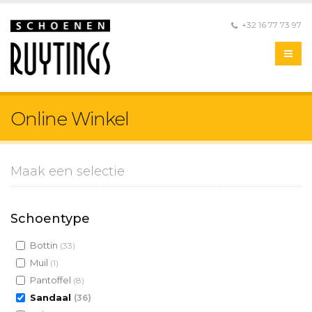
+32 16 77 73 97
Online Winkel
Maak een selectie
Schoentype
Bottin
(33)
Muil
(1)
Pantoffel
(8)
Sandaal
(36)