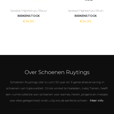
Sandaal / Hightech pu / Blauw
Sandaal / Hightech pu / Bruin
BIRKENSTOCK
BIRKENSTOCK
€54,90
€54,90
Over Schoenen Ruytings
Schoenen Ruytings, dat is ruim 50 jaar en 3 generaties ervaring in
schoenen van topkwaliteit. Onze winkel te Hoeleden, nabij Tienen, heeft
een ruime collectie aan schoenen voor dames, heren, jongens en meisjes:
Meer info
voor elke gelegenheid vindt u bij ons de perfecte schoen.