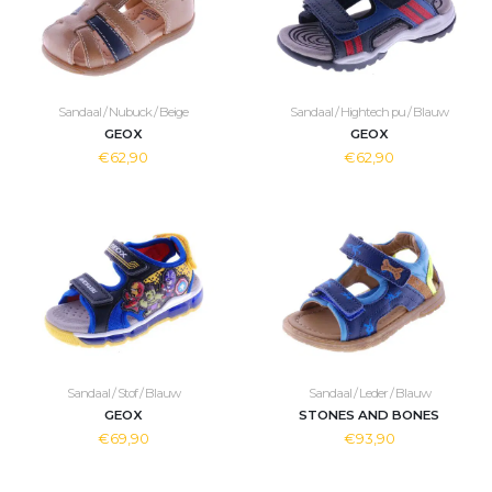
Sandaal / Nubuck / Beige
Sandaal / Hightech pu / Blauw
GEOX
GEOX
€62,90
€62,90
Sandaal / Stof / Blauw
Sandaal / Leder / Blauw
GEOX
STONES AND BONES
€69,90
€93,90