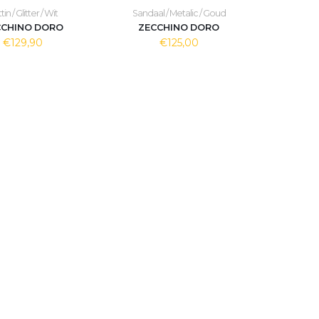
in / Glitter / Wit
Sandaal / Metalic / Goud
CCHINO DORO
ZECCHINO DORO
€129,90
€125,00