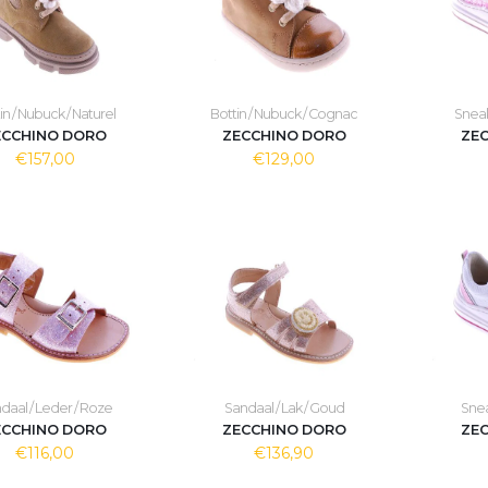
in / Nubuck / Naturel
Bottin / Nubuck / Cognac
Sneak
ECCHINO DORO
ZECCHINO DORO
ZE
€157,00
€129,00
daal / Leder / Roze
Sandaal / Lak / Goud
Snea
ECCHINO DORO
ZECCHINO DORO
ZE
€116,00
€136,90