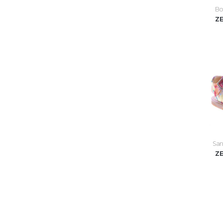
Bot
Z
Sand
Z