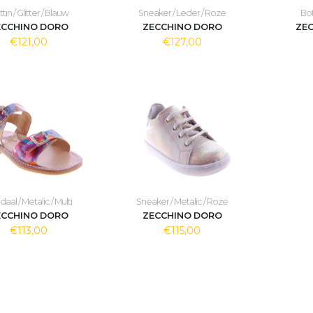
tin / Glitter / Blauw
Sneaker / Leder / Roze
Bott
ECCHINO DORO
ZECCHINO DORO
ZE
€121,00
€127,00
aal / Metalic / Multi
Sneaker / Metalic / Roze
ECCHINO DORO
ZECCHINO DORO
€113,00
€115,00