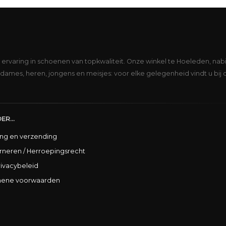
s ervaring in schoenen van topkwaliteit. Onze winkel te Hoeleden, nabi
dames, heren, jongens en meisjes: voor elke gelegenheid vindt u bij 
ER...
ing en verzending
rneren / Herroepingsrecht
rivacybeleid
ene voorwaarden