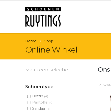
Home
Shop
Online Winkel
Ons
Maak een selectie
Jouw sel
Schoentype
Bottin
(4)
Pantoffel
(0)
Sandaal
(6)