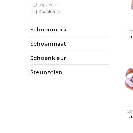
Slipper
(0)
Sneaker
(8)
Schoenmerk
Bott
Z
Schoenmaat
Schoenkleur
Steunzolen
San
Z