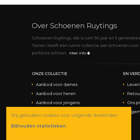
Over Schoenen Ruytings
Schoenen Ruytings, dat is ruim 50 jaar en 3 generatie
Tienen, heeft een ruime collectie aan schoenen voor 
perfecte schoen.
Meer info
ONZE COLLECTIE
EN VERD
Aanbod voor dames
Lever
Aanbod voor heren
Retou
Aanbod voor jongens
Ons p
Aanbod voor meisjes
Algem
Wij gebruiken cookies voor volgende doeleinden:
Aanbod handtassen
Bijhouden statistieken
.