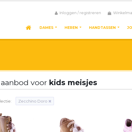
Inloggen / registreren
Winkelma
DAMES
HEREN
HANDTASSEN
J
 aanbod voor
kids meisjes
ectie:
Zecchino Doro