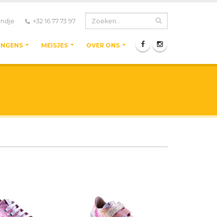
ndje
+32 16 77 73 97
ONGENS
MEISJES
OVER ONS