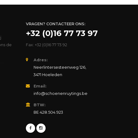
VRAGEN? CONTACTEER ONS:
+32 (0)16 77 73 97
j
ons de
Fax: +32 (0)16 77 73 92
Adres:
Neerlintersesteenweg 126,
3471 Hoeleden
Email:
info@schoenenruytings.be
BTW:
BE 428.504.923