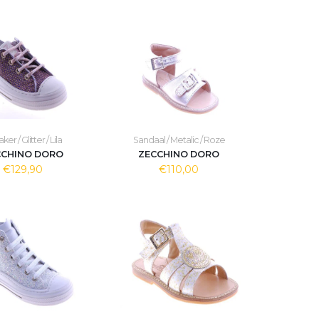
er / Glitter / Lila
Sandaal / Metalic / Roze
CCHINO DORO
ZECCHINO DORO
€129,90
€110,00