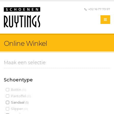
+32 16 77 73 97
Online Winkel
Maak een selectie
Schoentype
Bottin
(0)
Pantoffel
(0)
Sandaal
(5)
Slipper
(0)