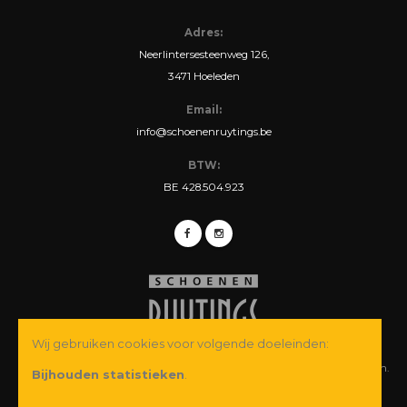
Adres:
Neerlintersesteenweg 126,
3471 Hoeleden
Email:
info@schoenenruytings.be
BTW:
BE 428.504.923
Wij gebruiken cookies voor volgende doeleinden:
© Copyright 2026 Schoenen Ruytings BVBA. Alle rechten voorbehouden.
Bijhouden statistieken
.
Webdesign
&
webshop ontwikkeling
door
Zenjoy in Leuven
·
Powered by
Nimbu