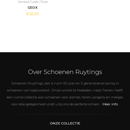
Sandaal / Leder / Roze
GEOX
€52,90
Over Schoenen Ruytings
Schoenen Ruytings, dat is ruim 50 jaar en 3 generaties ervaring in
schoenen van topkwaliteit. Onze winkel te Hoeleden, nabij Tienen, heeft
een ruime collectie aan schoenen voor dames, heren, jongens en meisjes:
Meer info
voor elke gelegenheid vindt u bij ons de perfecte schoen.
ONZE COLLECTIE