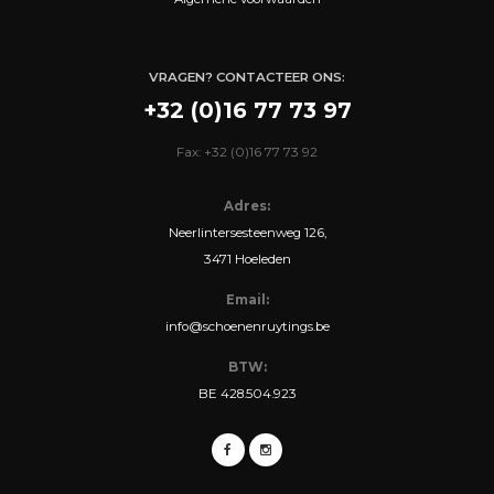
VRAGEN? CONTACTEER ONS:
+32 (0)16 77 73 97
Fax: +32 (0)16 77 73 92
Adres:
Neerlintersesteenweg 126,
3471 Hoeleden
Email:
info@schoenenruytings.be
BTW:
BE 428.504.923