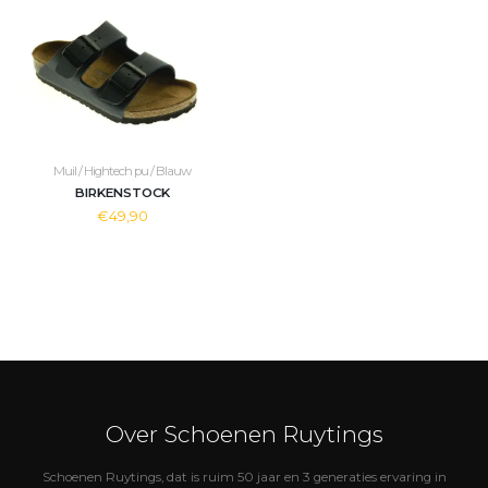
Muil / Hightech pu / Blauw
BIRKENSTOCK
€49,90
Over Schoenen Ruytings
Schoenen Ruytings, dat is ruim 50 jaar en 3 generaties ervaring in