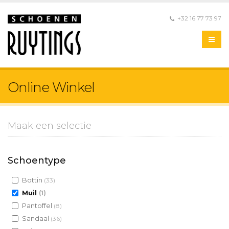
+32 16 77 73 97
Online Winkel
Maak een selectie
Schoentype
Bottin
(33)
Muil
(1)
Pantoffel
(8)
Sandaal
(36)