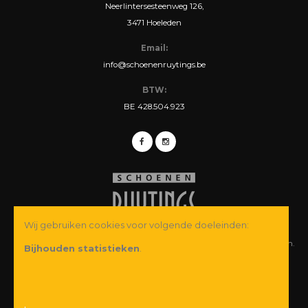
Neerlintersesteenweg 126,
3471 Hoeleden
Email:
info@schoenenruytings.be
BTW:
BE 428.504.923
Wij gebruiken cookies voor volgende doeleinden:
© Copyright 2026 Schoenen Ruytings BVBA. Alle rechten voorbehouden.
Bijhouden statistieken
.
Webdesign
&
webshop ontwikkeling
door
Zenjoy in Leuven
·
Powered by
Nimbu
Wij garanderen u een veilige betaling: