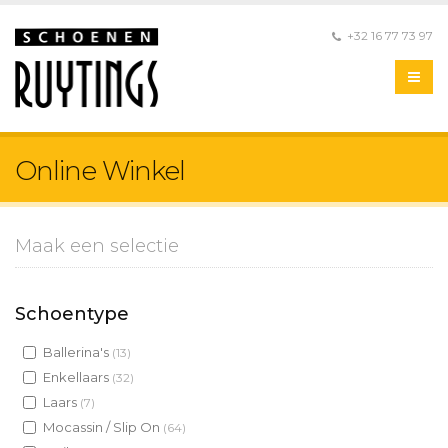
+32 16 77 73 97
Online Winkel
Maak een selectie
Schoentype
Ballerina's
(13)
Enkellaars
(32)
Laars
(7)
Mocassin / Slip On
(64)