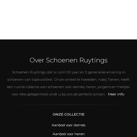
Over Schoenen Ruytings
Schoenen Ruytings, dat is ruim 50 jaar en 3 generaties ervaring in
schoenen van topkwaliteit. Onze winkel te Hoeleden, nabij Tienen, heeft
een ruime collectie aan schoenen voor dames, heren, jongens en meisjes:
Meer info
voor elke gelegenheid vindt u bij ons de perfecte schoen.
ONZE COLLECTIE
Aanbod voor dames
Aanbod voor heren