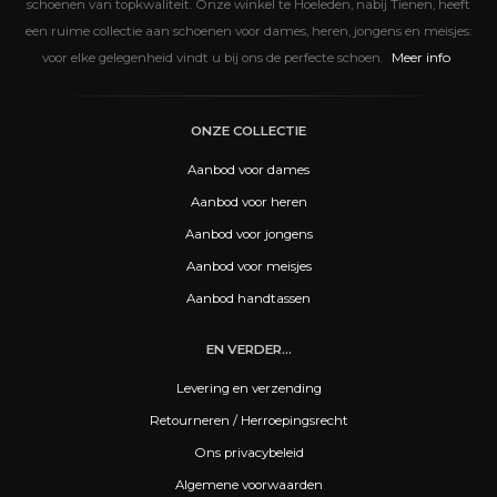
schoenen van topkwaliteit. Onze winkel te Hoeleden, nabij Tienen, heeft
een ruime collectie aan schoenen voor dames, heren, jongens en meisjes:
Meer info
voor elke gelegenheid vindt u bij ons de perfecte schoen.
ONZE COLLECTIE
Aanbod voor dames
Aanbod voor heren
Aanbod voor jongens
Aanbod voor meisjes
Aanbod handtassen
EN VERDER...
Levering en verzending
Retourneren / Herroepingsrecht
Ons privacybeleid
Algemene voorwaarden