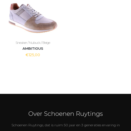
Sneaker / Nubuck / Beige
AMBITIOUS
€125,00
Over Schoenen Ruytings
Schoenen Ruytings, dat is ruim 50 jaar en 3 generaties ervaring in