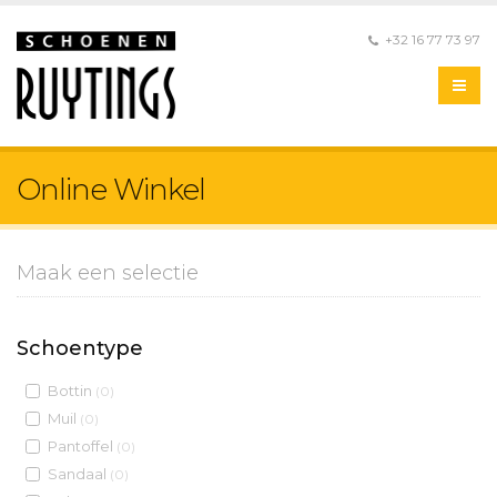
+32 16 77 73 97
Online Winkel
Maak een selectie
Schoentype
Bottin
(0)
Muil
(0)
Pantoffel
(0)
Sandaal
(0)