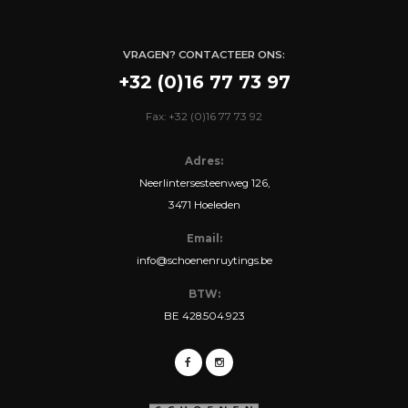
VRAGEN? CONTACTEER ONS:
+32 (0)16 77 73 97
Fax: +32 (0)16 77 73 92
Adres:
Neerlintersesteenweg 126,
3471 Hoeleden
Email:
info@schoenenruytings.be
BTW:
BE 428.504.923