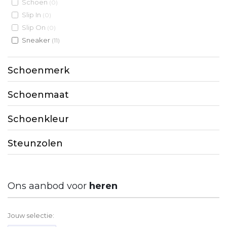
Schoen
(0)
Slip In
(0)
Slip On
(0)
Sneaker
(11)
Schoenmerk
Schoenmaat
Schoenkleur
Steunzolen
Ons aanbod voor
heren
Jouw selectie: