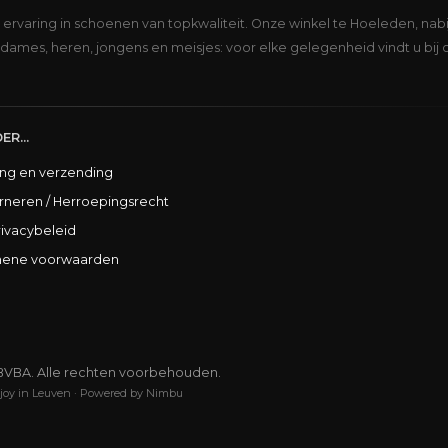
s ervaring in schoenen van topkwaliteit. Onze winkel te Hoeleden, nabi
dames, heren, jongens en meisjes: voor elke gelegenheid vindt u bij 
ER...
ing en verzending
rneren / Herroepingsrecht
rivacybeleid
ene voorwaarden
BVBA. Alle rechten voorbehouden.
joy in Leuven
·
Powered by Nimbu