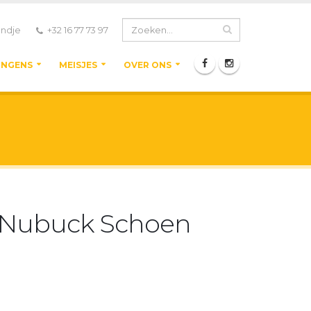
ndje
+32 16 77 73 97
ONGENS
MEISJES
OVER ONS
e Nubuck Schoen