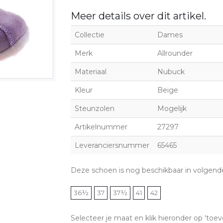
Meer details over dit artikel.
Collectie
Dames
Merk
Allrounder
Materiaal
Nubuck
Kleur
Beige
Steunzolen
Mogelijk
Artikelnummer
27297
Leveranciersnummer
65465
Deze schoen is nog beschikbaar in volgend
36½
37
37½
41
42
Selecteer je maat en klik hieronder op 'toev