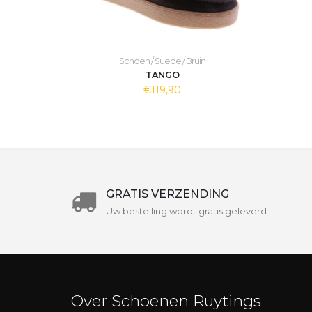
Schoen / Suede / Bruin
TANGO
€119,90
GRATIS VERZENDING
Uw bestelling wordt gratis geleverd.
Over Schoenen Ruytings