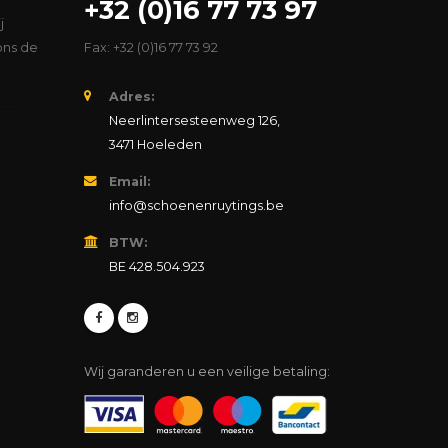
+32 (0)16 77 73 97
j
ons de
Fax: +32 (0)16 77 73 92
Adres:
Neerlintersesteenweg 126,
3471 Hoeleden
Email:
info@schoenenruytings.be
BTW:
BE 428.504.923
Wij garanderen u een veilige betaling: