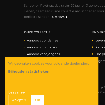
Schoenen Ruytings, dat is ruim 50 jaar en 3 generatie
Tienen, heeft een ruime collectie aan schoenen voor 
perfecte schoen.
Meer info
ONZE COLLECTIE
EN VERD
Aanbod voor dames
Lever
Aanbod voor heren
Retou
Aanbod voor jongens
Ons p
Aanbod voor meisjes
Algem
Wij gebruiken cookies voor volgende doeleinden:
Aanbod handtassen
Bijhouden statistieken
.
© Copyright 2026 Schoenen Ruytings 
Lees meer
Webdesign
&
webshop ontwikkeling
door
Zen
Afwijzen
OK