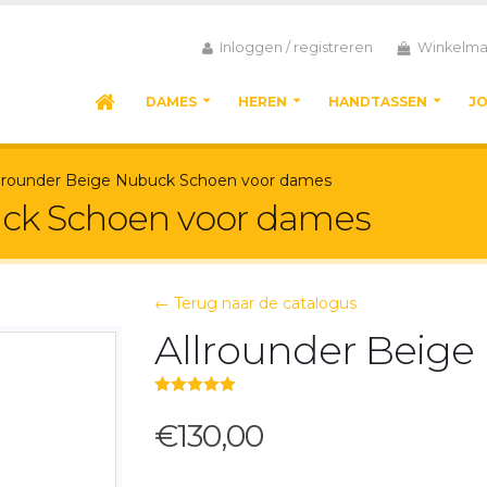
Inloggen / registreren
Winkelma
DAMES
HEREN
HANDTASSEN
J
llrounder Beige Nubuck Schoen voor dames
uck Schoen voor dames
← Terug naar de catalogus
Allrounder Beig
5.00
out of 5
€130,00