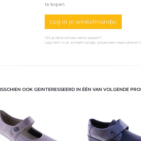
te kopen.
Leg in je winkelmandje
Wil je deze schoen eerst passen?
Leg hem in je winkelmandje, plaats een reservatie en
MISSCHIEN OOK GEINTERESSEERD IN ÉÉN VAN VOLGENDE PR