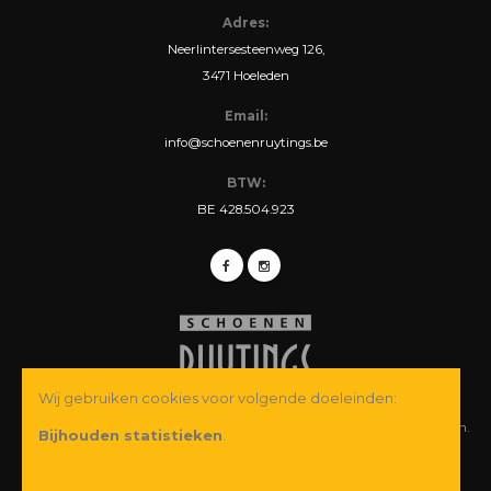
Adres:
Neerlintersesteenweg 126,
3471 Hoeleden
Email:
info@schoenenruytings.be
BTW:
BE 428.504.923
Wij gebruiken cookies voor volgende doeleinden:
© Copyright 2026 Schoenen Ruytings BVBA. Alle rechten voorbehouden.
Bijhouden statistieken
.
Webdesign
&
webshop ontwikkeling
door
Zenjoy in Leuven
·
Powered by
Nimbu