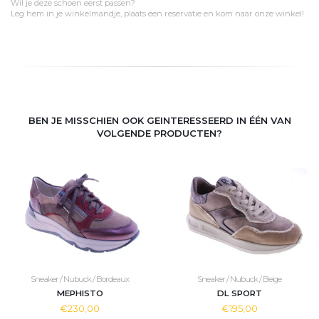
Wil je deze schoen eerst passen?
Leg hem in je winkelmandje, plaats een reservatie en kom naar onze winkel!
BEN JE MISSCHIEN OOK GEINTERESSEERD IN ÉÉN VAN
VOLGENDE PRODUCTEN?
Sneaker / Nubuck / Bordeaux
Sneaker / Nubuck / Beige
MEPHISTO
DL SPORT
€230,00
€195,00