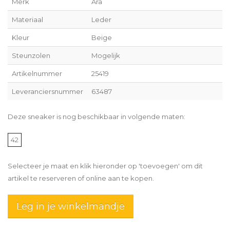
Merk
Ara
Materiaal
Leder
Kleur
Beige
Steunzolen
Mogelijk
Artikelnummer
25419
Leveranciersnummer
63487
Deze sneaker is nog beschikbaar in volgende maten:
42
Selecteer je maat en klik hieronder op 'toevoegen' om dit
artikel te reserveren of online aan te kopen.
Leg in je winkelmandje