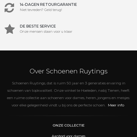
14-DAGEN RETOURGARANTIE
Niet tevreden? Geld terug!
DE BESTE SERVICE
Onze mensen staan voor u klaar
Over Schoenen Ruytings
Schoenen Ruytings, dat is ruim 50 jaar en 3 generaties ervaring in
schoenen van topkwaliteit. Onze winkel te Hoeleden, nabij Tienen, heeft
een ruime collectie aan schoenen voor dames, heren, jongens en meisjes:
Meer info
voor elke gelegenheid vindt u bij ons de perfecte schoen.
ONZE COLLECTIE
Aanbod voor dames