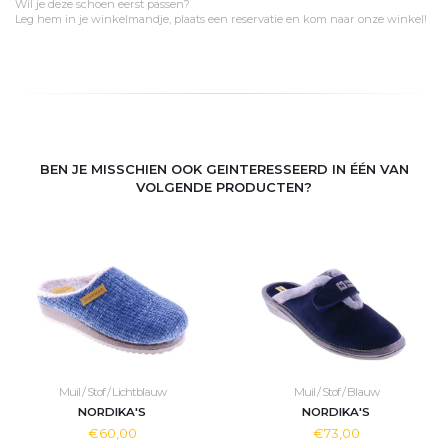
Wil je deze schoen eerst passen?
Leg hem in je winkelmandje, plaats een reservatie en kom naar onze winkel!
BEN JE MISSCHIEN OOK GEINTERESSEERD IN ÉÉN VAN
VOLGENDE PRODUCTEN?
Muil / Stof / Lichtblauw
Muil / Stof / Blauw
NORDIKA'S
NORDIKA'S
€60,00
€73,00