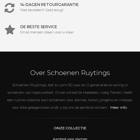
14-DAGEN RETOURGARANTIE
Niet tevreden? Geld terug!
DE BESTE SERVICE
Onze mensen staan voor u klaar
Over Schoenen Ruytings
Schoenen Ruytings, dat is ruim 50 jaar en 3 generaties ervaring in
schoenen van topkwaliteit. Onze winkel te Hoeleden, nabij Tienen, heeft
een ruime collectie aan schoenen voor dames, heren, jongens en meisjes:
Meer info
voor elke gelegenheid vindt u bij ons de perfecte schoen.
ONZE COLLECTIE
Aanbod voor dames