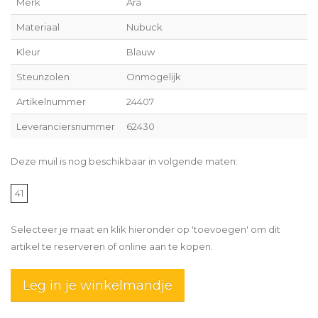
Merk
Ara
Materiaal
Nubuck
Kleur
Blauw
Steunzolen
Onmogelijk
Artikelnummer
24407
Leveranciersnummer
62430
Deze muil is nog beschikbaar in volgende maten:
41
Selecteer je maat en klik hieronder op 'toevoegen' om dit
artikel te reserveren of online aan te kopen.
Leg in je winkelmandje