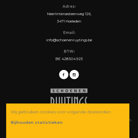
Adres:
Neerlintersesteenweg 126,
3471 Hoeleden
Email:
info@schoenenruytings.be
BTW:
BE 428.504.923
Wij gebruiken cookies voor volgende doeleinden:
© Copyright 2026 Schoenen Ruytings BVBA. Alle rechten voorbehouden.
Bijhouden statistieken
.
Webdesign
&
webshop ontwikkeling
door
Zenjoy in Leuven
·
Powered by
Nimbu