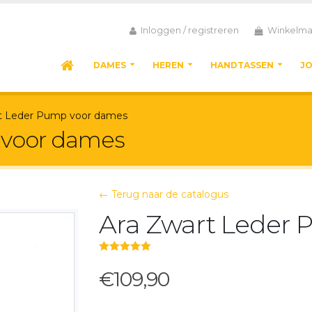
Inloggen / registreren
Winkelma
DAMES
HEREN
HANDTASSEN
J
t Leder Pump voor dames
 voor dames
← Terug naar de catalogus
Ara Zwart Leder
5.00
out of 5
€109,90