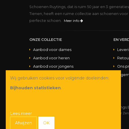
Schoenen Ruytings, dat is ruim 50 jaar en 3 generatie
Tienen, heeft een ruime collectie aan schoenen voor 
perfecte schoen.
Meer info
ONZE COLLECTIE
EN VERD
Aanbod voor dames
Lever
Aanbod voor heren
Retou
Aanbod voor jongens
Ons p
Aanbod voor meisjes
Algem
Wij gebruiken cookies voor volgende doeleinden:
Aanbod handtassen
Bijhouden statistieken
.
© Copyright 2026 Schoenen Ruytings 
Lees meer
Webdesign
&
webshop ontwikkeling
door
Zen
Afwijzen
OK