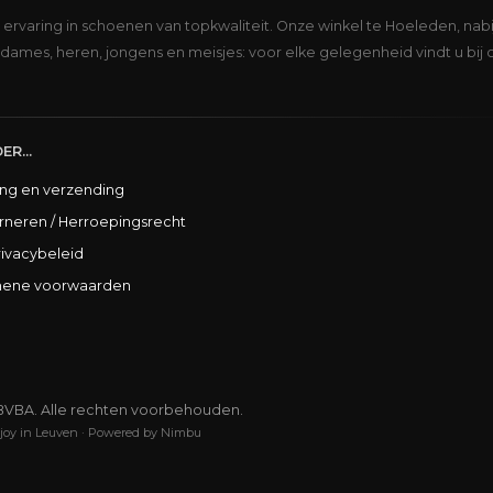
s ervaring in schoenen van topkwaliteit. Onze winkel te Hoeleden, nabi
dames, heren, jongens en meisjes: voor elke gelegenheid vindt u bij 
ER...
ing en verzending
rneren / Herroepingsrecht
rivacybeleid
ene voorwaarden
BVBA. Alle rechten voorbehouden.
joy in Leuven
·
Powered by Nimbu