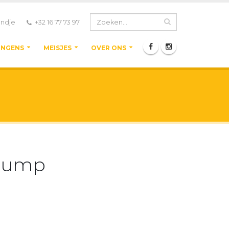
ndje
+32 16 77 73 97
ONGENS
MEISJES
OVER ONS
 Pump