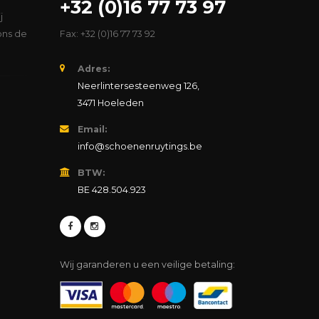
+32 (0)16 77 73 97
j
ons de
Fax: +32 (0)16 77 73 92
Adres:
Neerlintersesteenweg 126,
3471 Hoeleden
Email:
info@schoenenruytings.be
BTW:
BE 428.504.923
Wij garanderen u een veilige betaling: