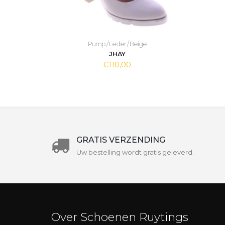
Pump / Leder / Beige
JHAY
€110,00
GRATIS VERZENDING
Uw bestelling wordt gratis geleverd.
Over Schoenen Ruytings