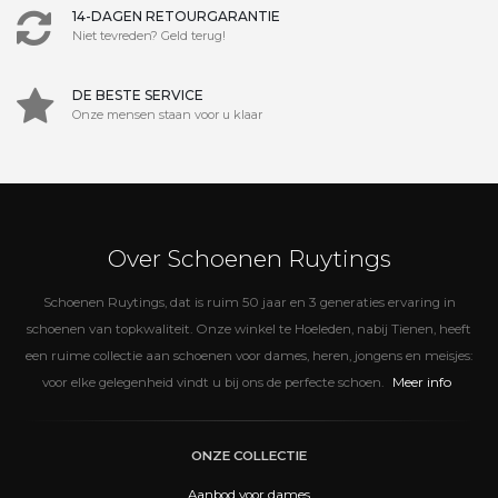
14-DAGEN RETOURGARANTIE
Niet tevreden? Geld terug!
DE BESTE SERVICE
Onze mensen staan voor u klaar
Over Schoenen Ruytings
Schoenen Ruytings, dat is ruim 50 jaar en 3 generaties ervaring in
schoenen van topkwaliteit. Onze winkel te Hoeleden, nabij Tienen, heeft
een ruime collectie aan schoenen voor dames, heren, jongens en meisjes:
Meer info
voor elke gelegenheid vindt u bij ons de perfecte schoen.
ONZE COLLECTIE
Aanbod voor dames