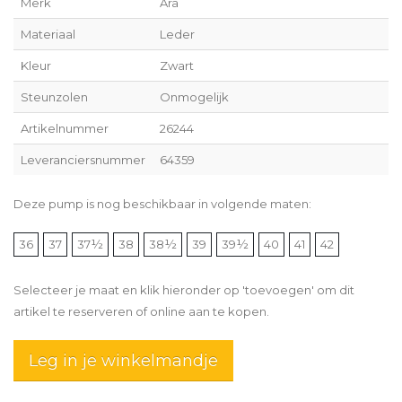
Merk
Ara
Materiaal
Leder
Kleur
Zwart
Steunzolen
Onmogelijk
Artikelnummer
26244
Leveranciersnummer
64359
Deze pump is nog beschikbaar in volgende maten:
36
37
37½
38
38½
39
39½
40
41
42
Selecteer je maat en klik hieronder op 'toevoegen' om dit
artikel te reserveren of online aan te kopen.
Leg in je winkelmandje