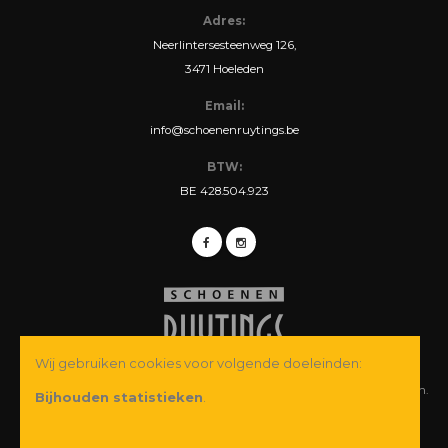
Adres:
Neerlintersesteenweg 126,
3471 Hoeleden
Email:
info@schoenenruytings.be
BTW:
BE 428.504.923
Wij gebruiken cookies voor volgende doeleinden:
© Copyright 2026 Schoenen Ruytings BVBA. Alle rechten voorbehouden.
Bijhouden statistieken
.
Webdesign
&
webshop ontwikkeling
door
Zenjoy in Leuven
·
Powered by
Nimbu