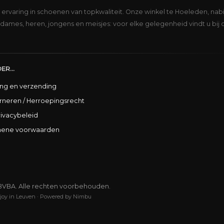
s ervaring in schoenen van topkwaliteit. Onze winkel te Hoeleden, nabi
dames, heren, jongens en meisjes: voor elke gelegenheid vindt u bij 
ER...
ing en verzending
rneren / Herroepingsrecht
rivacybeleid
ene voorwaarden
BVBA. Alle rechten voorbehouden.
joy in Leuven
·
Powered by Nimbu