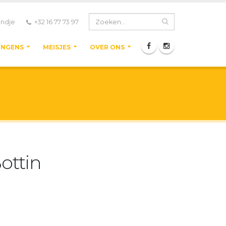
ndje
+32 16 77 73 97
ONGENS
MEISJES
OVER ONS
Bottin