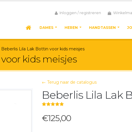
Inloggen / registreren
Winkelma
DAMES
HEREN
HANDTASSEN
J
Beberlis Lila Lak Bottin voor kids meisjes
n voor kids meisjes
← Terug naar de catalogus
Beberlis Lila Lak 
5.00
out of 5
€125,00