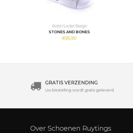
Bottin / Leder / Beige
STONES AND BONES
€95,90
GRATIS VERZENDING
Uw bestelling wordt gratis geleverd.
Over Schoenen Ruytings