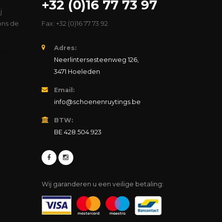
+32 (0)16 77 73 97
j
ons de
Fax: +32 (0)16 77 73 92
Adres:
Neerlintersesteenweg 126,
3471 Hoeleden
Email:
info@schoenenruytings.be
BTW:
BE 428.504.923
Wij garanderen u een veilige betaling: