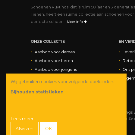
Schoenen Ruytings, dat is ruim 50 jaar en 3 generatie
Tienen, heeft een ruime collectie aan schoenen voor 
perfecte schoen.
Meer info
ONZE COLLECTIE
EN VERD
Aanbod voor dames
Lever
Aanbod voor heren
Retou
Aanbod voor jongens
Ons p
Aanbod voor meisjes
Algem
Wij gebruiken cookies voor volgende doeleinden:
Aanbod handtassen
Bijhouden statistieken
.
© Copyright 2026 Schoenen Ruytings 
Lees meer
Webdesign
&
webshop ontwikkeling
door
Zen
Afwijzen
OK