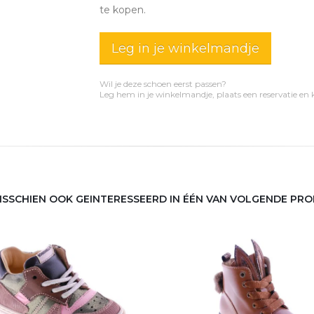
te kopen.
Leg in je winkelmandje
Wil je deze schoen eerst passen?
Leg hem in je winkelmandje, plaats een reservatie en
MISSCHIEN OOK GEINTERESSEERD IN ÉÉN VAN VOLGENDE PR