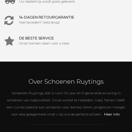
Uw bestelling wordt gratis geleverd.
14-DAGEN RETOURGARANTIE
Niet tevreden? Geld terug!
DE BESTE SERVICE
Onze mensen staan voor u klaar
Over Schoenen Ruytings
Schoenen Ruytings, dat is ruim 50 jaar en 3 generaties ervaring in
schoenen van topkwaliteit. Onze winkel te Hoeleden, nabij Tienen, heeft
een ruime collectie aan schoenen voor dames, heren, jongens en meisjes:
Meer info
voor elke gelegenheid vindt u bij ons de perfecte schoen.