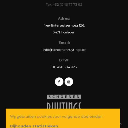
Fax: +32 (0)16 77 73 92
Adres:
Neerlintersesteenweg 126,
3471 Hoeleden
Email:
info@schoenenruytings.be
BTW:
BE 428.504.923
Wij gebruiken cookies voor volgende doeleinden:
© Copyright 2026 Schoenen Ruytings BVBA. Alle rechten voorbehouden.
Bijhouden statistieken
.