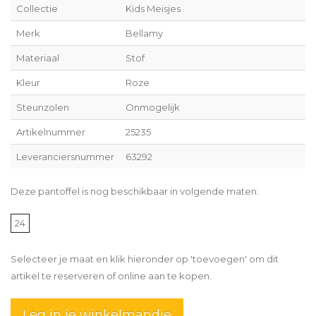
Collectie
Kids Meisjes
Merk
Bellamy
Materiaal
Stof
Kleur
Roze
Steunzolen
Onmogelijk
Artikelnummer
25235
Leveranciersnummer
63292
Deze pantoffel is nog beschikbaar in volgende maten:
24
Selecteer je maat en klik hieronder op 'toevoegen' om dit
artikel te reserveren of online aan te kopen.
Leg in je winkelmandje