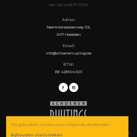
Fax: +32 (0)16 77 73 92
Adres:
Neerlintersesteenweg 126,
3471 Hoeleden
Email:
info@schoenenruytings.be
BTW:
BE 428.504.923
Wij gebruiken cookies voor volgende doeleinden:
© Copyright 2026 Schoenen Ruytings BVBA. Alle rechten voorbehouden.
Bijhouden statistieken
.