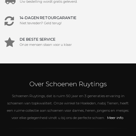
Uw bestelling wordt gratis geleverd.
14-DAGEN RETOURGARANTIE
Niet tevreden? Geld terug!
DE BESTE SERVICE
Onze mensen staan voor u klaar
Over Schoenen Ruytings
Schoenen Ruytings, dat is ruim 50 jaar en 3 generaties ervaring in
schoenen van topkwaliteit. Onze winkel te Hoeleden, nabij Tienen, heeft
een ruime collectie aan schoenen voor dames, heren, jongens en meisjes:
Meer info
voor elke gelegenheid vindt u bij ons de perfecte schoen.