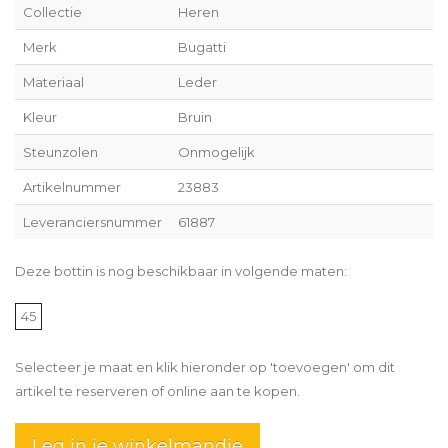
Collectie
Heren
Merk
Bugatti
Materiaal
Leder
Kleur
Bruin
Steunzolen
Onmogelijk
Artikelnummer
23883
Leveranciersnummer
61887
Deze bottin is nog beschikbaar in volgende maten:
45
Selecteer je maat en klik hieronder op 'toevoegen' om dit
artikel te reserveren of online aan te kopen.
Leg in je winkelmandje