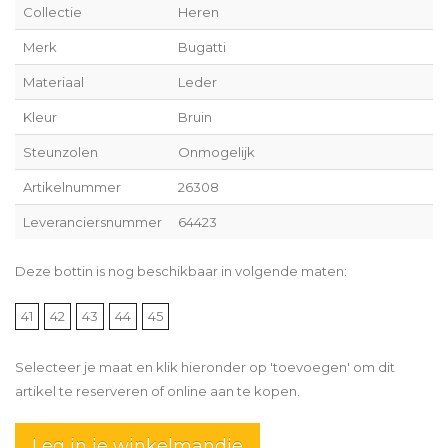
Collectie
Heren
Merk
Bugatti
Materiaal
Leder
Kleur
Bruin
Steunzolen
Onmogelijk
Artikelnummer
26308
Leveranciersnummer
64423
Deze bottin is nog beschikbaar in volgende maten:
41
42
43
44
45
Selecteer je maat en klik hieronder op 'toevoegen' om dit
artikel te reserveren of online aan te kopen.
Leg in je winkelmandje