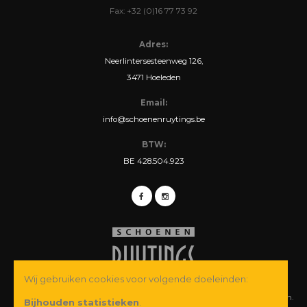
Fax: +32 (0)16 77 73 92
Adres:
Neerlintersesteenweg 126,
3471 Hoeleden
Email:
info@schoenenruytings.be
BTW:
BE 428.504.923
Wij gebruiken cookies voor volgende doeleinden:
© Copyright 2026 Schoenen Ruytings BVBA. Alle rechten voorbehouden.
Bijhouden statistieken
.