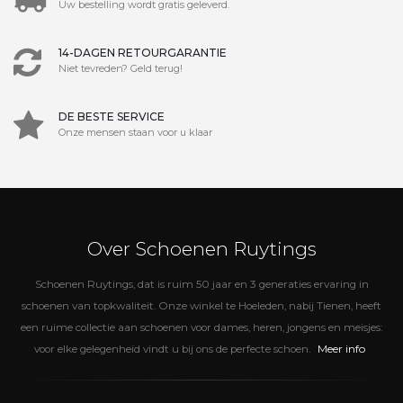
Uw bestelling wordt gratis geleverd.
14-DAGEN RETOURGARANTIE
Niet tevreden? Geld terug!
DE BESTE SERVICE
Onze mensen staan voor u klaar
Over Schoenen Ruytings
Schoenen Ruytings, dat is ruim 50 jaar en 3 generaties ervaring in
schoenen van topkwaliteit. Onze winkel te Hoeleden, nabij Tienen, heeft
een ruime collectie aan schoenen voor dames, heren, jongens en meisjes:
Meer info
voor elke gelegenheid vindt u bij ons de perfecte schoen.