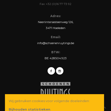
Fax: +32 (0)16 77 73 92
Adres:
Neerlintersesteenweg 126,
3471 Hoeleden
Email:
info@schoenenruytings.be
BTW:
BE 428.504.923
Wij gebruiken cookies voor volgende doeleinden:
© Copyright 2026 Schoenen Ruytings BVBA. Alle rechten voorbehouden.
Bijhouden statistieken
.