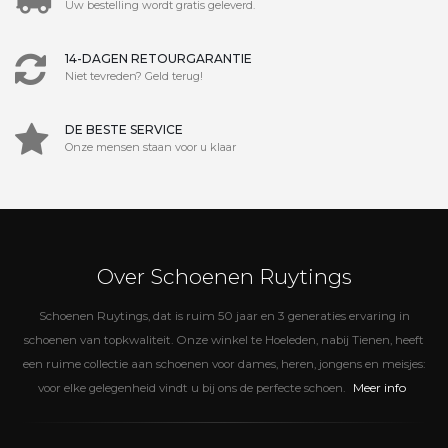
Uw bestelling wordt gratis geleverd.
14-DAGEN RETOURGARANTIE
Niet tevreden? Geld terug!
DE BESTE SERVICE
Onze mensen staan voor u klaar
Over Schoenen Ruytings
Schoenen Ruytings, dat is ruim 50 jaar en 3 generaties ervaring in
schoenen van topkwaliteit. Onze winkel te Hoeleden, nabij Tienen, heeft
een ruime collectie aan schoenen voor dames, heren, jongens en meisjes:
Meer info
voor elke gelegenheid vindt u bij ons de perfecte schoen.