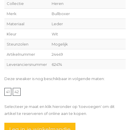
Collectie
Heren
Merk
Bullboxer
Materiaal
Leder
Kleur
Wit
Steunzolen
Mogelijk
Artikelnummer
24449
Leveranciersnummer
62474
Deze sneaker is nog beschikbaar in volgende maten:
41
42
Selecteer je maat en klik hieronder op 'toevoegen' om dit
artikel te reserveren of online aan te kopen.
Leg in je winkelmandje