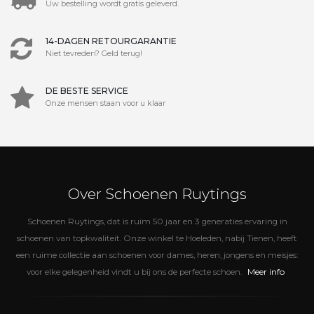
Uw bestelling wordt gratis geleverd.
14-DAGEN RETOURGARANTIE
Niet tevreden? Geld terug!
DE BESTE SERVICE
Onze mensen staan voor u klaar
Over Schoenen Ruytings
Schoenen Ruytings, dat is ruim 50 jaar en 3 generaties ervaring in
schoenen van topkwaliteit. Onze winkel te Hoeleden, nabij Tienen, heeft
een ruime collectie aan schoenen voor dames, heren, jongens en meisjes:
Meer info
voor elke gelegenheid vindt u bij ons de perfecte schoen.