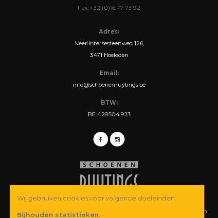
Fax: +32 (0)16 77 73 92
Adres:
Neerlintersesteenweg 126,
3471 Hoeleden
Email:
info@schoenenruytings.be
BTW:
BE 428.504.923
Wij gebruiken cookies voor volgende doeleinden:
© Copyright 2026 Schoenen Ruytings BVBA. Alle rechten voorbehouden.
Bijhouden statistieken
.