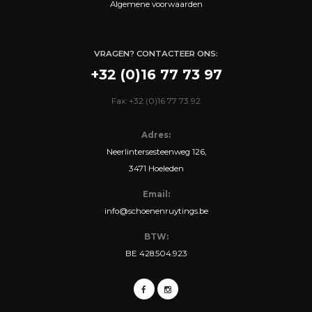
Algemene voorwaarden
VRAGEN? CONTACTEER ONS:
+32 (0)16 77 73 97
Fax: +32 (0)16 77 73 92
Adres:
Neerlintersesteenweg 126,
3471 Hoeleden
Email:
info@schoenenruytings.be
BTW:
BE 428.504.923