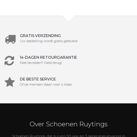
GRATIS VERZENDING
Uw bestelling wordt gratis geleverd.
14-DAGEN RETOURGARANTIE
Niet tevreden? Geld terug!
DE BESTE SERVICE
Onze mensen staan voor u klaar
Over Schoenen Ruytings
Schoenen Ruytings, dat is ruim 50 jaar en 3 generaties ervaring in