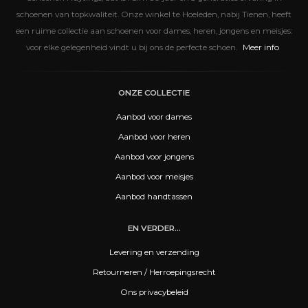
schoenen van topkwaliteit. Onze winkel te Hoeleden, nabij Tienen, heeft
een ruime collectie aan schoenen voor dames, heren, jongens en meisjes:
Meer info
voor elke gelegenheid vindt u bij ons de perfecte schoen.
ONZE COLLECTIE
Aanbod voor dames
Aanbod voor heren
Aanbod voor jongens
Aanbod voor meisjes
Aanbod handtassen
EN VERDER...
Levering en verzending
Retourneren / Herroepingsrecht
Ons privacybeleid