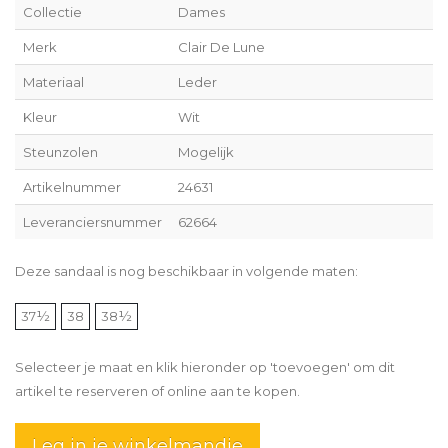
Collectie
Dames
Merk
Clair De Lune
Materiaal
Leder
Kleur
Wit
Steunzolen
Mogelijk
Artikelnummer
24631
Leveranciersnummer
62664
Deze sandaal is nog beschikbaar in volgende maten:
37½
38
38½
Selecteer je maat en klik hieronder op 'toevoegen' om dit
artikel te reserveren of online aan te kopen.
Leg in je winkelmandje