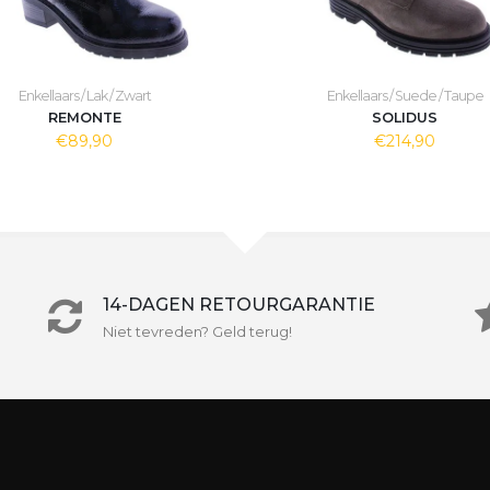
Enkellaars / Lak / Zwart
Enkellaars / Suede / Taupe
REMONTE
SOLIDUS
€89,90
€214,90
14-DAGEN RETOURGARANTIE
Niet tevreden? Geld terug!