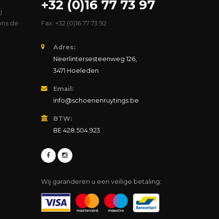
+32 (0)16 77 73 97
j
ons de
Fax: +32 (0)16 77 73 92
Adres:
Neerlintersesteenweg 126,
3471 Hoeleden
Email:
info@schoenenruytings.be
BTW:
BE 428.504.923
Wij garanderen u een veilige betaling: