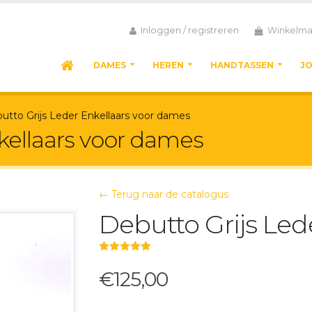
Inloggen / registreren
Winkelma
DAMES
HEREN
HANDTASSEN
J
utto Grijs Leder Enkellaars voor dames
kellaars voor dames
← Terug naar de catalogus
Debutto Grijs Led
5.00
out of 5
€125,00