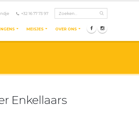
ndje
+32 16 77 73 97
ONGENS
MEISJES
OVER ONS
er Enkellaars