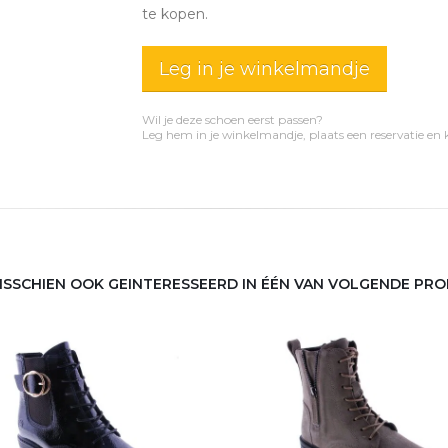
te kopen.
Leg in je winkelmandje
Wil je deze schoen eerst passen?
Leg hem in je winkelmandje, plaats een reservatie en
MISSCHIEN OOK GEINTERESSEERD IN ÉÉN VAN VOLGENDE PR