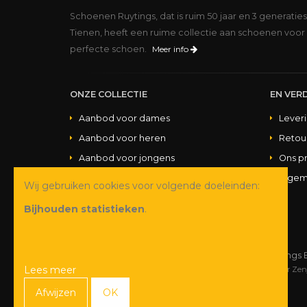
Schoenen Ruytings, dat is ruim 50 jaar en 3 generatie
Tienen, heeft een ruime collectie aan schoenen voor 
perfecte schoen.
Meer info
ONZE COLLECTIE
EN VERD
Aanbod voor dames
Lever
Aanbod voor heren
Retou
Aanbod voor jongens
Ons p
Aanbod voor meisjes
Algem
Wij gebruiken cookies voor volgende doeleinden:
Aanbod handtassen
Bijhouden statistieken
.
© Copyright 2026 Schoenen Ruytings 
Lees meer
Webdesign
&
webshop ontwikkeling
door
Zen
Afwijzen
OK