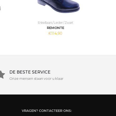
Enkellaars / Leder / Zwart
REMONTE
€114,90
DE BESTE SERVICE
Onze mensen staan voor u klaar
VRAGEN? CONTACTEER ONS: