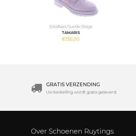
Enkellaars / Suede / Beige
TAMARIS
€130,00
GRATIS VERZENDING
Uw bestelling wordt gratis geleverd.
Over Schoenen Ruytings