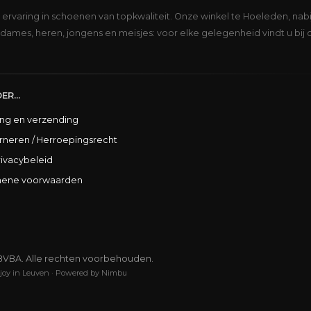
s ervaring in schoenen van topkwaliteit. Onze winkel te Hoeleden, nabi
dames, heren, jongens en meisjes: voor elke gelegenheid vindt u bij 
ER...
ing en verzending
rneren / Herroepingsrecht
rivacybeleid
ene voorwaarden
BVBA. Alle rechten voorbehouden.
joy in Leuven
·
Powered by Nimbu