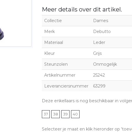
Meer details over dit artikel.
Collectie
Dames
Merk
Debutto
Materiaal
Leder
Kleur
Grijs
Steunzolen
Onmogelijk
Artikelnummer
25242
Leveranciersnummer
63299
Deze enkellaars is nog beschikbaar in volg
37
38
39
40
Selecteer je maat en klik hieronder op 'toev