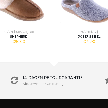
Muil / Nubuck / Cognac
Muil / Stof / Grijs
SHEPHERD
JOSEF SEIBEL
€90,00
€74,90
14-DAGEN RETOURGARANTIE
Niet tevreden? Geld terug!