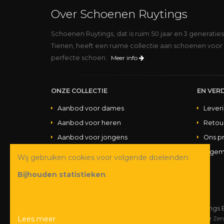
Over Schoenen Ruytings
Schoenen Ruytings, dat is ruim 50 jaar en 3 generatie
Tienen, heeft een ruime collectie aan schoenen voor 
perfecte schoen.
Meer info
ONZE COLLECTIE
EN VERD
Aanbod voor dames
Lever
Aanbod voor heren
Retou
Aanbod voor jongens
Ons p
Aanbod voor meisjes
Algem
Wij gebruiken cookies voor volgende doeleinden:
Aanbod handtassen
Bijhouden statistieken
.
© Copyright 2026 Schoenen Ruytings 
Lees meer
Webdesign
&
webshop ontwikkeling
door
Zen