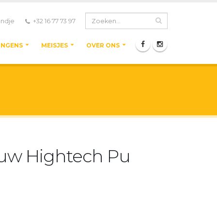
ndje
+32 16 77 73 97
ONGENS
MEISJES
OVER ONS
auw Hightech Pu