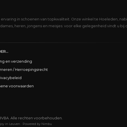
s ervaring in schoenen van topkwaliteit. Onze winkel te Hoeleden, nabi
dames, heren, jongens en meisjes: voor elke gelegenheid vindt u bij 
ER...
ing en verzending
rneren / Herroepingsrecht
rivacybeleid
ene voorwaarden
BVBA. Alle rechten voorbehouden.
joy in Leuven
·
Powered by Nimbu