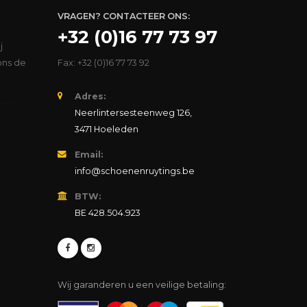
VRAGEN? CONTACTEER ONS:
+32 (0)16 77 73 97
j
ons de
Fax: +32 (0)16 77 73 92
Adres:
Neerlintersesteenweg 126,
3471 Hoeleden
Email:
info@schoenenruytings.be
BTW:
BE 428.504.923
Wij garanderen u een veilige betaling: