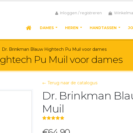
Inloggen / registreren
Winkelma
DAMES
HEREN
HANDTASSEN
J
Dr. Brinkman Blauw Hightech Pu Muil voor dames
ightech Pu Muil voor dames
← Terug naar de catalogus
Dr. Brinkman Bl
Muil
5.00
out of 5
€64,90