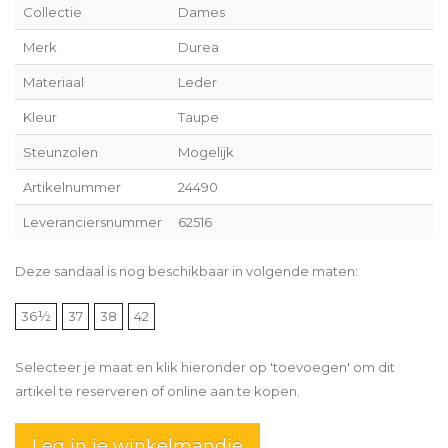
Collectie
Dames
Merk
Durea
Materiaal
Leder
Kleur
Taupe
Steunzolen
Mogelijk
Artikelnummer
24490
Leveranciersnummer
62516
Deze sandaal is nog beschikbaar in volgende maten:
36½
37
38
42
Selecteer je maat en klik hieronder op 'toevoegen' om dit
artikel te reserveren of online aan te kopen.
Leg in je winkelmandje