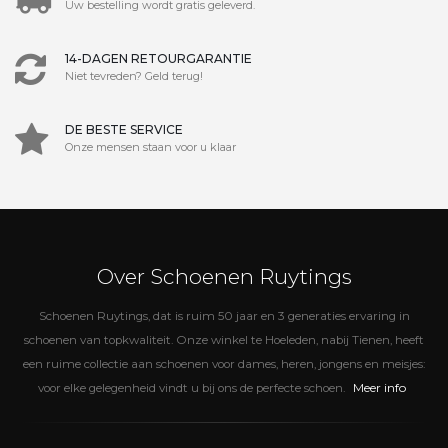
Uw bestelling wordt gratis geleverd.
14-DAGEN RETOURGARANTIE
Niet tevreden? Geld terug!
DE BESTE SERVICE
Onze mensen staan voor u klaar
Over Schoenen Ruytings
Schoenen Ruytings, dat is ruim 50 jaar en 3 generaties ervaring in
schoenen van topkwaliteit. Onze winkel te Hoeleden, nabij Tienen, heeft
een ruime collectie aan schoenen voor dames, heren, jongens en meisjes:
Meer info
voor elke gelegenheid vindt u bij ons de perfecte schoen.