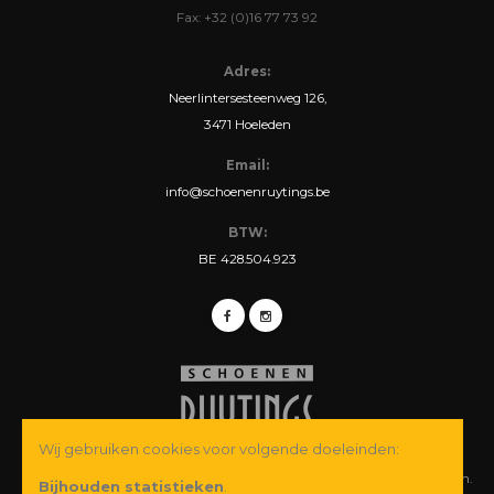
Fax: +32 (0)16 77 73 92
Adres:
Neerlintersesteenweg 126,
3471 Hoeleden
Email:
info@schoenenruytings.be
BTW:
BE 428.504.923
Wij gebruiken cookies voor volgende doeleinden:
© Copyright 2026 Schoenen Ruytings BVBA. Alle rechten voorbehouden.
Bijhouden statistieken
.