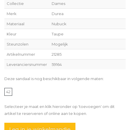
Collectie
Dames
Merk
Durea
Materiaal
Nubuck
Kleur
Taupe
Steunzolen
Mogelijk
Artikelnummer
21285
Leveranciersnummer
59164
Deze sandaal is nog beschikbaar in volgende maten:
42
Selecteer je maat en klik hieronder op 'toevoegen' om dit
artikel te reserveren of online aan te kopen.
Leg in je winkelmandje