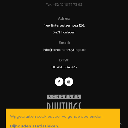
Fax: +32 (0)16 77 73 92
Adres:
Neerlintersesteenweg 126,
3471 Hoeleden
Email:
info@schoenenruytings.be
BTW:
BE 428.504.923
Wij gebruiken cookies voor volgende doeleinden:
© Copyright 2026 Schoenen Ruytings BVBA. Alle rechten voorbehouden.
Bijhouden statistieken
.