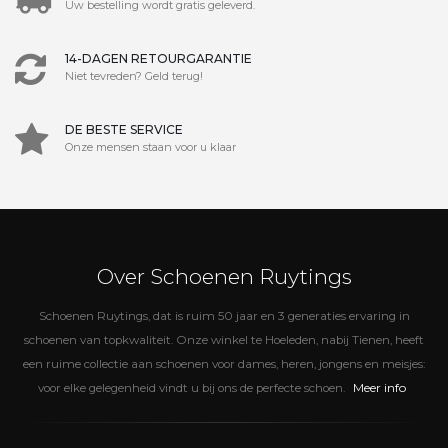
Uw bestelling wordt gratis geleverd.
14-DAGEN RETOURGARANTIE
Niet tevreden? Geld terug!
DE BESTE SERVICE
Onze mensen staan voor u klaar
Over Schoenen Ruytings
Schoenen Ruytings, dat is ruim 50 jaar en 3 generaties ervaring in
schoenen van topkwaliteit. Onze winkel te Hoeleden, nabij Tienen, heeft
een ruime collectie aan schoenen voor dames, heren, jongens en meisjes:
Meer info
voor elke gelegenheid vindt u bij ons de perfecte schoen.