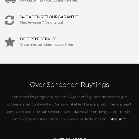
Uw bestelling wordt gratis geleverd.
14-DAGEN RETOURGARANTIE
Niet tevreden? Geld terug!
DE BESTE SERVICE
Onze mensen staan voor u klaar
Over Schoenen Ruytings
Schoenen Ruytings, dat is ruim 50 jaar en 3 generaties ervaring in
schoenen van topkwaliteit. Onze winkel te Hoeleden, nabij Tienen, heeft
een ruime collectie aan schoenen voor dames, heren, jongens en meisjes:
Meer info
voor elke gelegenheid vindt u bij ons de perfecte schoen.