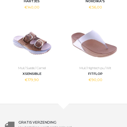
HARTJES
NORDIKA'S
€140,00
€56,00
Muil / Suede / Camel
Muil / Hightech pu / Wit
XSENSIBLE
FITFLOP
€179,90
€90,00
GRATIS VERZENDING