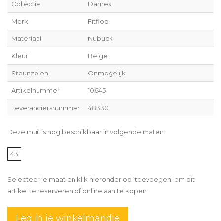
Collectie
Dames
Merk
Fitflop
Materiaal
Nubuck
Kleur
Beige
Steunzolen
Onmogelijk
Artikelnummer
10645
Leveranciersnummer
48330
Deze muil is nog beschikbaar in volgende maten:
43
Selecteer je maat en klik hieronder op 'toevoegen' om dit
artikel te reserveren of online aan te kopen.
Leg in je winkelmandje