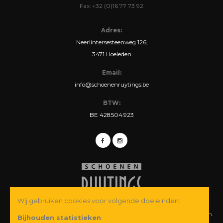
Fax: +32 (0)16 77 73 92
Adres:
Neerlintersesteenweg 126,
3471 Hoeleden
Email:
info@schoenenruytings.be
BTW:
BE 428.504.923
Wij gebruiken cookies voor volgende doeleinden:
© Copyright 2026 Schoenen Ruytings BVBA. Alle rechten voorbehouden.
Bijhouden statistieken
.