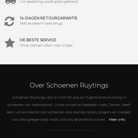
Uw bestelling wordt gratis geleverd.
14-DAGEN RETOURGARANTIE
Niet tevreden? Geld terug!
DE BESTE SERVICE
Onze mensen staan voor u klaar
Over Schoenen Ruytings
Schoenen Ruytings, dat is ruim 50 jaar en 3 generaties ervaring in
schoenen van topkwaliteit. Onze winkel te Hoeleden, nabij Tienen, heeft
een ruime collectie aan schoenen voor dames, heren, jongens en meisjes:
Meer info
voor elke gelegenheid vindt u bij ons de perfecte schoen.