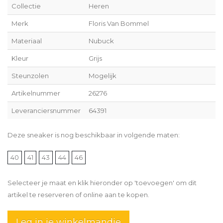
Collectie
Heren
Merk
Floris Van Bommel
Materiaal
Nubuck
Kleur
Grijs
Steunzolen
Mogelijk
Artikelnummer
26276
Leveranciersnummer
64391
Deze sneaker is nog beschikbaar in volgende maten:
40
41
43
44
46
Selecteer je maat en klik hieronder op 'toevoegen' om dit
artikel te reserveren of online aan te kopen.
Leg in je winkelmandje