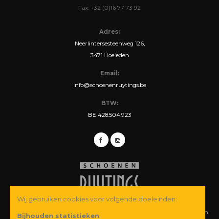
Fax: +32 (0)16 77 73 92
Adres:
Neerlintersesteenweg 126,
3471 Hoeleden
Email:
info@schoenenruytings.be
BTW:
BE 428.504.923
Wij gebruiken cookies voor volgende doeleinden:
© Copyright 2026 Schoenen Ruytings BVBA. Alle rechten voorbehouden.
Bijhouden statistieken
.