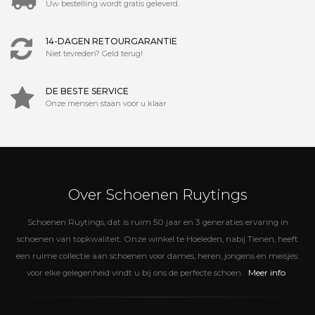
Uw bestelling wordt gratis geleverd.
14-DAGEN RETOURGARANTIE
Niet tevreden? Geld terug!
DE BESTE SERVICE
Onze mensen staan voor u klaar
Over Schoenen Ruytings
Schoenen Ruytings, dat is ruim 50 jaar en 3 generaties ervaring in
schoenen van topkwaliteit. Onze winkel te Hoeleden, nabij Tienen, heeft
een ruime collectie aan schoenen voor dames, heren, jongens en meisjes:
Meer info
voor elke gelegenheid vindt u bij ons de perfecte schoen.