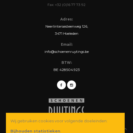
Fax: +32 (0)16 77 73 92
Adres:
Neerlintersesteenweg 126,
3471 Hoeleden
Email:
info@schoenenruytings.be
BTW:
BE 428.504.923
Wij gebruiken cookies voor volgende doeleinden:
© Copyright 2026 Schoenen Ruytings BVBA. Alle rechten voorbehouden.
Bijhouden statistieken
.