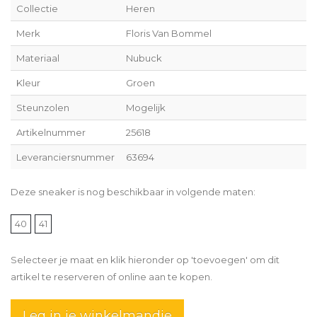
Collectie
Heren
Merk
Floris Van Bommel
Materiaal
Nubuck
Kleur
Groen
Steunzolen
Mogelijk
Artikelnummer
25618
Leveranciersnummer
63694
Deze sneaker is nog beschikbaar in volgende maten:
40
41
Selecteer je maat en klik hieronder op 'toevoegen' om dit
artikel te reserveren of online aan te kopen.
Leg in je winkelmandje