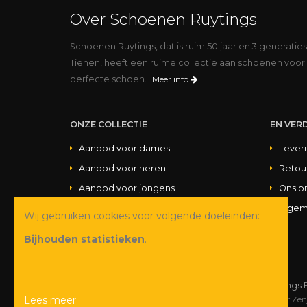
Over Schoenen Ruytings
Schoenen Ruytings, dat is ruim 50 jaar en 3 generatie
Tienen, heeft een ruime collectie aan schoenen voor 
perfecte schoen.
Meer info
ONZE COLLECTIE
EN VERD
Aanbod voor dames
Lever
Aanbod voor heren
Retou
Aanbod voor jongens
Ons p
Aanbod voor meisjes
Algem
Wij gebruiken cookies voor volgende doeleinden:
Aanbod handtassen
Bijhouden statistieken
.
© Copyright 2026 Schoenen Ruytings 
Lees meer
Webdesign
&
webshop ontwikkeling
door
Zen