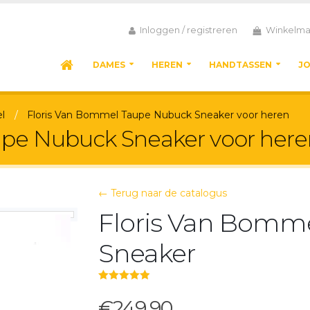
Inloggen / registreren
Winkelma
DAMES
HEREN
HANDTASSEN
J
l
Floris Van Bommel Taupe Nubuck Sneaker voor heren
upe Nubuck Sneaker voor here
← Terug naar de catalogus
Floris Van Bomm
Sneaker
5.00
out of 5
€249,90