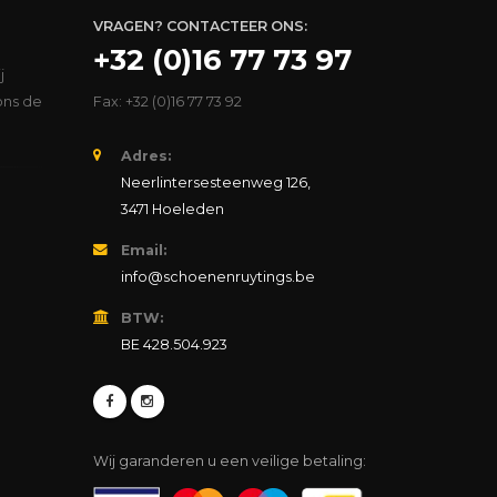
VRAGEN? CONTACTEER ONS:
+32 (0)16 77 73 97
j
ons de
Fax: +32 (0)16 77 73 92
Adres:
Neerlintersesteenweg 126,
3471 Hoeleden
Email:
info@schoenenruytings.be
BTW:
BE 428.504.923
Wij garanderen u een veilige betaling: