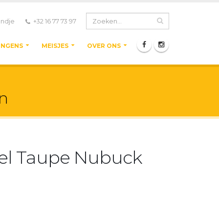
ndje
+32 16 77 73 97
ONGENS
MEISJES
OVER ONS
n
el Taupe Nubuck