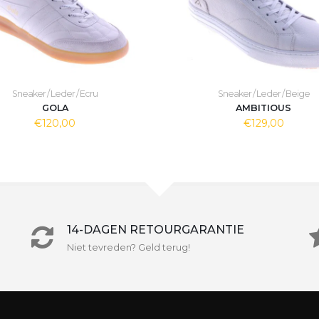
Sneaker / Leder / Ecru
Sneaker / Leder / Beige
GOLA
AMBITIOUS
€120,00
€129,00
14-DAGEN RETOURGARANTIE
Niet tevreden? Geld terug!