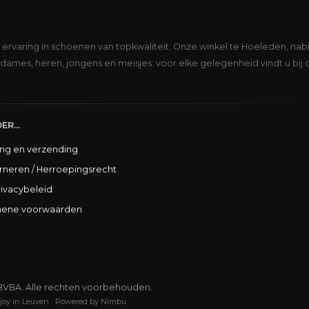
s ervaring in schoenen van topkwaliteit. Onze winkel te Hoeleden, nabi
dames, heren, jongens en meisjes: voor elke gelegenheid vindt u bij 
ER...
ing en verzending
rneren / Herroepingsrecht
rivacybeleid
ene voorwaarden
BVBA. Alle rechten voorbehouden.
joy in Leuven
·
Powered by Nimbu