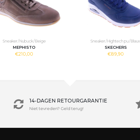
Sneaker / Nubuck / Beige
Sneaker / Hightech pu / Blau
MEPHISTO
SKECHERS
€210,00
€89,90
14-DAGEN RETOURGARANTIE
Niet tevreden? Geld terug!