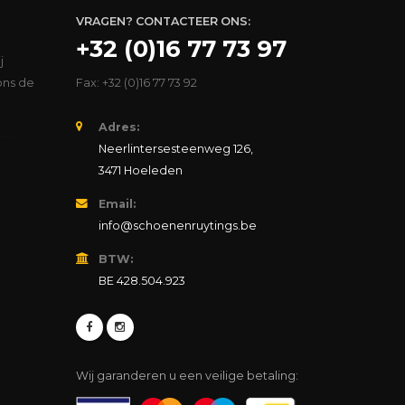
VRAGEN? CONTACTEER ONS:
+32 (0)16 77 73 97
j
ons de
Fax: +32 (0)16 77 73 92
Adres:
Neerlintersesteenweg 126,
3471 Hoeleden
Email:
info@schoenenruytings.be
BTW:
BE 428.504.923
Wij garanderen u een veilige betaling: