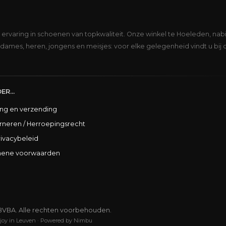
s ervaring in schoenen van topkwaliteit. Onze winkel te Hoeleden, nabi
dames, heren, jongens en meisjes: voor elke gelegenheid vindt u bij 
ER...
ing en verzending
rneren / Herroepingsrecht
rivacybeleid
ene voorwaarden
BVBA. Alle rechten voorbehouden.
joy in Leuven
·
Powered by Nimbu