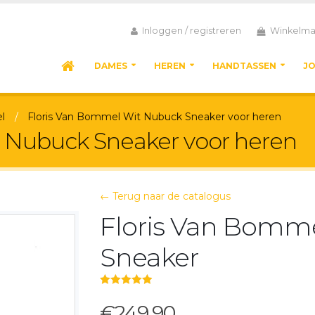
Inloggen / registreren
Winkelma
DAMES
HEREN
HANDTASSEN
J
l
Floris Van Bommel Wit Nubuck Sneaker voor heren
 Nubuck Sneaker voor heren
← Terug naar de catalogus
Floris Van Bomm
Sneaker
5.00
out of 5
€249,90