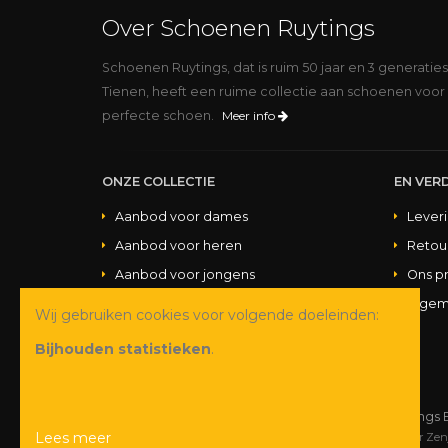
Over Schoenen Ruytings
Schoenen Ruytings, dat is ruim 50 jaar en 3 generatie
Tienen, heeft een ruime collectie aan schoenen voor 
perfecte schoen.
Meer info
ONZE COLLECTIE
EN VERD
Aanbod voor dames
Lever
Aanbod voor heren
Retou
Aanbod voor jongens
Ons p
Aanbod voor meisjes
Algem
Wij gebruiken cookies voor volgende doeleinden:
Aanbod handtassen
Bijhouden statistieken
.
© Copyright 2026 Schoenen Ruytings 
Lees meer
Webdesign
&
webshop ontwikkeling
door
Zen