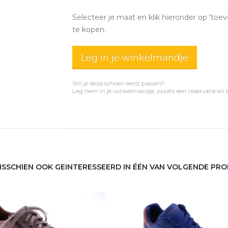
Selecteer je maat en klik hieronder op 'toev
te kopen.
Leg in je winkelmandje
Wil je deze schoen eerst passen?
Leg hem in je winkelmandje, plaats een reservatie en
MISSCHIEN OOK GEINTERESSEERD IN ÉÉN VAN VOLGENDE PR