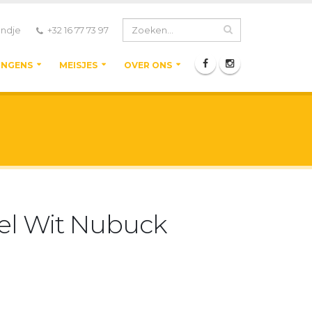
ndje
+32 16 77 73 97
ONGENS
MEISJES
OVER ONS
el Wit Nubuck