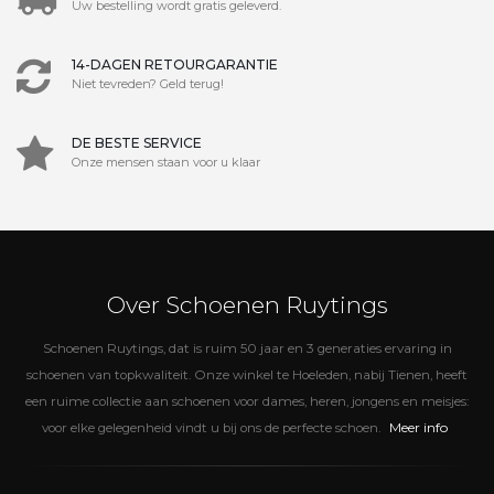
Uw bestelling wordt gratis geleverd.
14-DAGEN RETOURGARANTIE
Niet tevreden? Geld terug!
DE BESTE SERVICE
Onze mensen staan voor u klaar
Over Schoenen Ruytings
Schoenen Ruytings, dat is ruim 50 jaar en 3 generaties ervaring in
schoenen van topkwaliteit. Onze winkel te Hoeleden, nabij Tienen, heeft
een ruime collectie aan schoenen voor dames, heren, jongens en meisjes:
Meer info
voor elke gelegenheid vindt u bij ons de perfecte schoen.