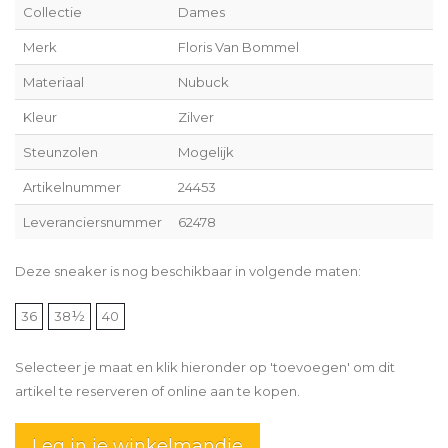
Collectie
Dames
Merk
Floris Van Bommel
Materiaal
Nubuck
Kleur
Zilver
Steunzolen
Mogelijk
Artikelnummer
24453
Leveranciersnummer
62478
Deze sneaker is nog beschikbaar in volgende maten:
36
38½
40
Selecteer je maat en klik hieronder op 'toevoegen' om dit
artikel te reserveren of online aan te kopen.
Leg in je winkelmandje