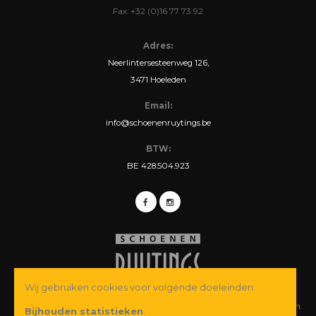
Fax: +32 (0)16 77 73 92
Adres:
Neerlintersesteenweg 126,
3471 Hoeleden
Email:
info@schoenenruytings.be
BTW:
BE 428.504.923
Wij gebruiken cookies voor volgende doeleinden:
© Copyright 2026 Schoenen Ruytings BVBA. Alle rechten voorbehouden.
Bijhouden statistieken
.