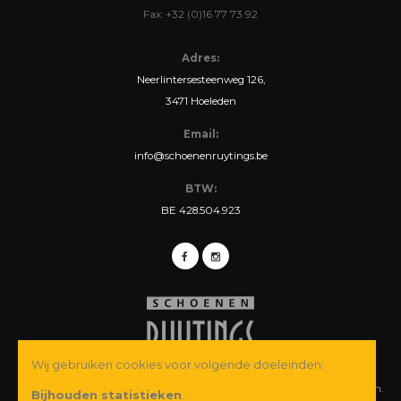
Fax: +32 (0)16 77 73 92
Adres:
Neerlintersesteenweg 126,
3471 Hoeleden
Email:
info@schoenenruytings.be
BTW:
BE 428.504.923
Wij gebruiken cookies voor volgende doeleinden:
© Copyright 2026 Schoenen Ruytings BVBA. Alle rechten voorbehouden.
Bijhouden statistieken
.