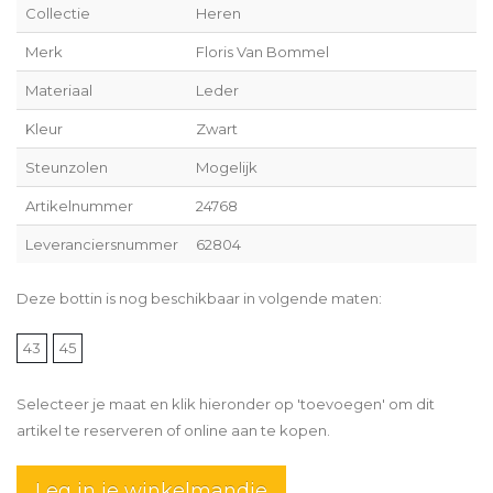
Collectie
Heren
Merk
Floris Van Bommel
Materiaal
Leder
Kleur
Zwart
Steunzolen
Mogelijk
Artikelnummer
24768
Leveranciersnummer
62804
Deze bottin is nog beschikbaar in volgende maten:
43
45
Selecteer je maat en klik hieronder op 'toevoegen' om dit
artikel te reserveren of online aan te kopen.
Leg in je winkelmandje