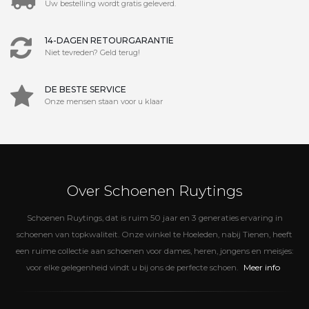
Uw bestelling wordt gratis geleverd.
14-DAGEN RETOURGARANTIE
Niet tevreden? Geld terug!
DE BESTE SERVICE
Onze mensen staan voor u klaar
Over Schoenen Ruytings
Schoenen Ruytings, dat is ruim 50 jaar en 3 generaties ervaring in
schoenen van topkwaliteit. Onze winkel te Hoeleden, nabij Tienen, heeft
een ruime collectie aan schoenen voor dames, heren, jongens en meisjes:
Meer info
voor elke gelegenheid vindt u bij ons de perfecte schoen.