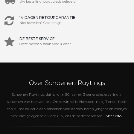
Uw bestelling wordt gratis geleverd.
14-DAGEN RETOURGARANTIE
Niet tevreden? Geld terug!
DE BESTE SERVICE
Onze mensen staan voor u klaar
Over Schoenen Ruytings
Schoenen Ruytings, dat is ruim 50 jaar en 3 generaties ervaring in
schoenen van topkwaliteit. Onze winkel te Hoeleden, nabij Tienen, heeft
een ruime collectie aan schoenen voor dames, heren, jongens en meisjes:
Meer info
voor elke gelegenheid vindt u bij ons de perfecte schoen.