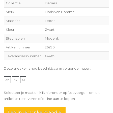
Collectie
Dames
Merk
Floris Van Bommel
Materiaal
Leder
Kleur
Zwart
Steunzolen
Mogelijk
Artikelnummer
26290
Leveranciersnummer
64405
Deze sneaker is nog beschikbaar in volgende maten:
36
37
41
Selecteer je maat en klik hieronder op 'toevoegen' om dit
artikel te reserveren of online aan te kopen.
Leg in je winkelmandje