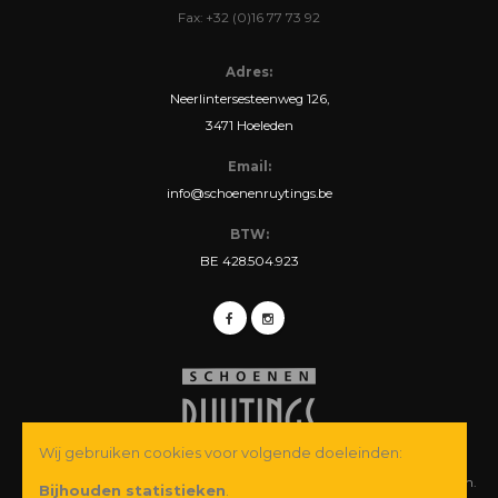
Fax: +32 (0)16 77 73 92
Adres:
Neerlintersesteenweg 126,
3471 Hoeleden
Email:
info@schoenenruytings.be
BTW:
BE 428.504.923
Wij gebruiken cookies voor volgende doeleinden:
© Copyright 2026 Schoenen Ruytings BVBA. Alle rechten voorbehouden.
Bijhouden statistieken
.