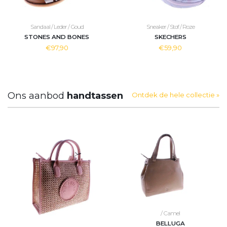
Sandaal / Leder / Goud
Sneaker / Stof / Roze
STONES AND BONES
SKECHERS
€97,90
€59,90
Ons aanbod
handtassen
Ontdek de hele collectie »
/ Camel
BELLUGA