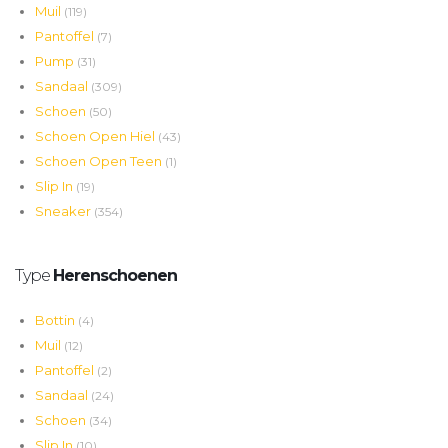
Muil
(119)
Pantoffel
(7)
Pump
(31)
Sandaal
(309)
Schoen
(50)
Schoen Open Hiel
(43)
Schoen Open Teen
(1)
Slip In
(19)
Sneaker
(354)
Type
Herenschoenen
Bottin
(4)
Muil
(12)
Pantoffel
(2)
Sandaal
(24)
Schoen
(34)
Slip In
(10)