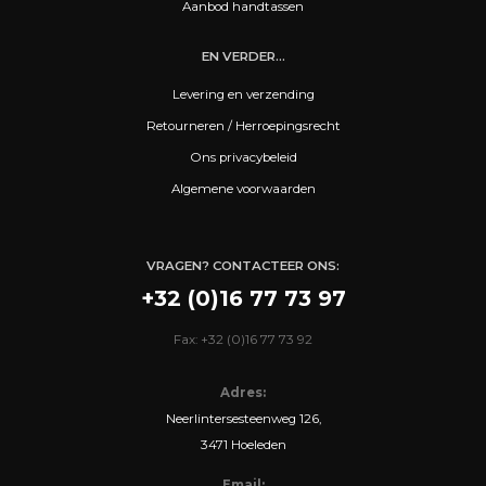
Aanbod handtassen
EN VERDER...
Levering en verzending
Retourneren / Herroepingsrecht
Ons privacybeleid
Algemene voorwaarden
VRAGEN? CONTACTEER ONS:
+32 (0)16 77 73 97
Fax: +32 (0)16 77 73 92
Adres:
Neerlintersesteenweg 126,
3471 Hoeleden
Email: