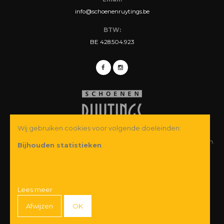
info@schoenenruytings.be
BTW:
BE 428.504.923
Wij gebruiken cookies voor volgende doeleinden:
© Copyright 2026 Schoenen Ruytings BVBA. Alle rechten voorbehouden.
Bijhouden statistieken
.
Webdesign
&
webshop ontwikkeling
door
Zenjoy in Leuven
·
Powered by
Nimbu
Wij garanderen u een veilige betaling:
Lees meer
Afwijzen
OK