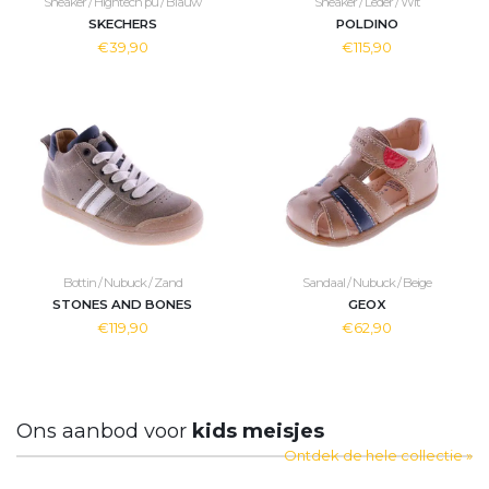
Sneaker / Hightech pu / Blauw
Sneaker / Leder / Wit
SKECHERS
POLDINO
€39,90
€115,90
Bottin / Nubuck / Zand
Sandaal / Nubuck / Beige
STONES AND BONES
GEOX
€119,90
€62,90
Ons aanbod voor
kids meisjes
Ontdek de hele collectie »