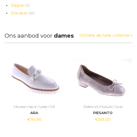
Slipper
(1)
Sneaker
(61)
Ons aanbod voor
dames
Ontdek de hele collectie »
Mocassin / slip on / Leder / Wit
Ballerina's / Nubuck / Goud
ARA
PIESANTO
€114,90
€149,00