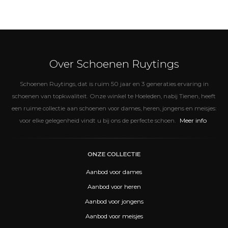
Over Schoenen Ruytings
Schoenen Ruytings, dat is ruim 50 jaar en 3 generaties ervaring in
schoenen van topkwaliteit. Onze winkel te Hoeleden, nabij Tienen, heeft
een ruime collectie aan schoenen voor dames, heren, jongens en meisjes:
Meer info
voor elke gelegenheid vindt u bij ons de perfecte schoen.
ONZE COLLECTIE
Aanbod voor dames
Aanbod voor heren
Aanbod voor jongens
Aanbod voor meisjes