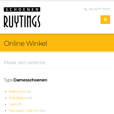
+32 16 77 73 97
Online Winkel
Maak een selectie
Type
Damesschoenen
Ballerina's
(13)
Enkellaars
(32)
Laars
(7)
Mocassin / Slip On
(64)