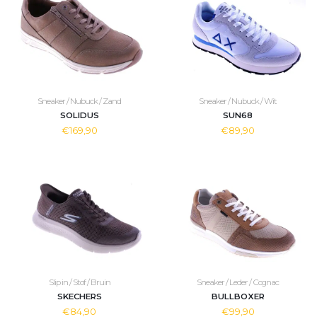
Sneaker / Nubuck / Zand
Sneaker / Nubuck / Wit
SOLIDUS
SUN68
€169,90
€89,90
Slip in / Stof / Bruin
Sneaker / Leder / Cognac
SKECHERS
BULLBOXER
€84,90
€99,90