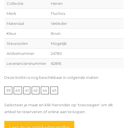
Collectie
Heren
Merk
Fluchos
Materiaal
Vetleder
Kleur
Bruin
Steunzolen
Mogelijk
Artikelnummer
24780
Leveranciersnummer
62816
Deze bottin is nog beschikbaar in volgende maten:
39
40
41
42
44
45
Selecteer je maat en klik hieronder op 'toevoegen' om dit
artikel te reserveren of online aan te kopen.
Leg in je winkelmandje