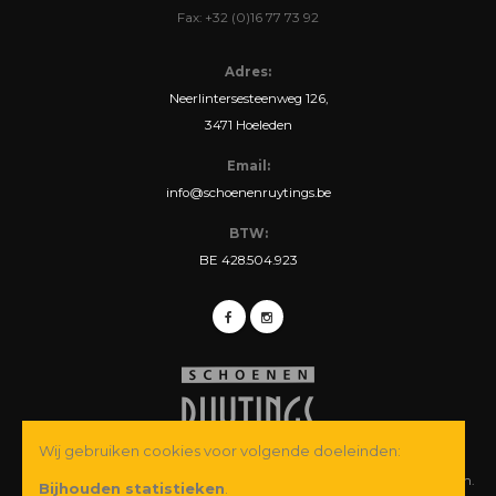
Fax: +32 (0)16 77 73 92
Adres:
Neerlintersesteenweg 126,
3471 Hoeleden
Email:
info@schoenenruytings.be
BTW:
BE 428.504.923
Wij gebruiken cookies voor volgende doeleinden:
© Copyright 2026 Schoenen Ruytings BVBA. Alle rechten voorbehouden.
Bijhouden statistieken
.