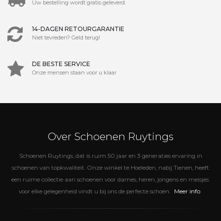
Uw bestelling wordt gratis geleverd.
14-DAGEN RETOURGARANTIE
Niet tevreden? Geld terug!
DE BESTE SERVICE
Onze mensen staan voor u klaar
Over Schoenen Ruytings
Schoenen Ruytings, dat is ruim 50 jaar en 3 generaties ervaring in
schoenen van topkwaliteit. Onze winkel te Hoeleden, nabij Tienen, heeft
een ruime collectie aan schoenen voor dames, heren, jongens en meisjes:
Meer info
voor elke gelegenheid vindt u bij ons de perfecte schoen.