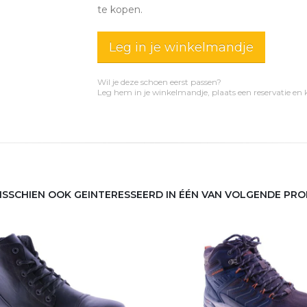
te kopen.
Leg in je winkelmandje
Wil je deze schoen eerst passen?
Leg hem in je winkelmandje, plaats een reservatie en
MISSCHIEN OOK GEINTERESSEERD IN ÉÉN VAN VOLGENDE PR