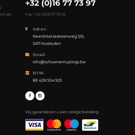
+32 (0)16 77 73 97
j
ons de
Fax: +32 (0)16 77 73 92
Adres:
Neerlintersesteenweg 126,
3471 Hoeleden
Email:
info@schoenenruytings.be
BTW:
BE 428.504.923
Wij garanderen u een veilige betaling: