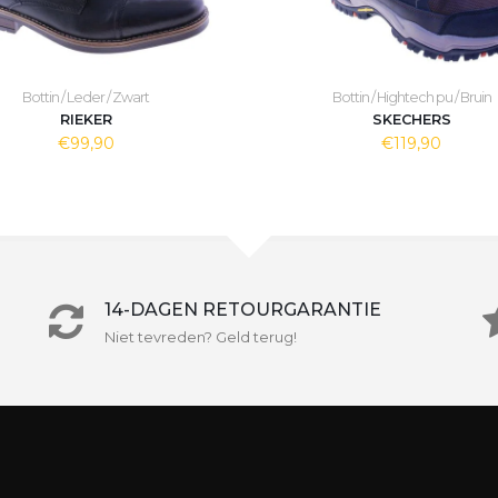
Bottin / Leder / Zwart
Bottin / Hightech pu / Bruin
RIEKER
SKECHERS
€99,90
€119,90
14-DAGEN RETOURGARANTIE
Niet tevreden? Geld terug!