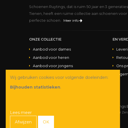
Schoenen Ruytings, dat is ruim 50 jaar en 3 generatie
Tienen, heeft een ruime collectie aan schoenen voor 
perfecte schoen.
Meer info
ONZE COLLECTIE
EN VERD
Aanbod voor dames
Lever
Aanbod voor heren
Retou
Aanbod voor jongens
Ons p
Aanbod voor meisjes
Algem
Wij gebruiken cookies voor volgende doeleinden:
Aanbod handtassen
Bijhouden statistieken
.
© Copyright 2026 Schoenen Ruytings 
Lees meer
Webdesign
&
webshop ontwikkeling
door
Zen
Afwijzen
OK