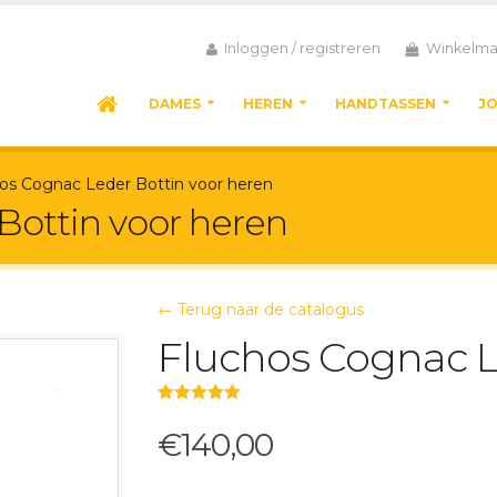
Inloggen / registreren
Winkelma
DAMES
HEREN
HANDTASSEN
J
os Cognac Leder Bottin voor heren
Bottin voor heren
← Terug naar de catalogus
Fluchos Cognac L
5.00
out of 5
€140,00