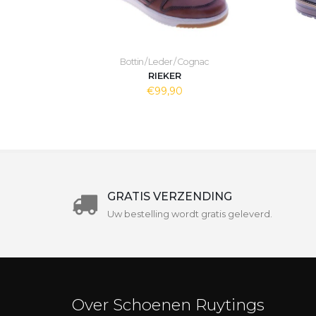
Bottin / Leder / Cognac
RIEKER
€99,90
GRATIS VERZENDING
Uw bestelling wordt gratis geleverd.
Over Schoenen Ruytings