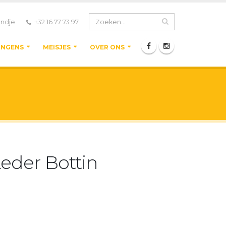
ndje
+32 16 77 73 97
ONGENS
MEISJES
OVER ONS
eder Bottin