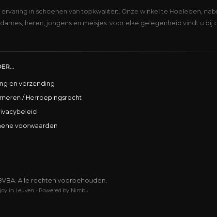
s ervaring in schoenen van topkwaliteit. Onze winkel te Hoeleden, nabi
dames, heren, jongens en meisjes: voor elke gelegenheid vindt u bij 
ER...
ing en verzending
rneren / Herroepingsrecht
rivacybeleid
ene voorwaarden
BVBA. Alle rechten voorbehouden.
joy in Leuven
·
Powered by Nimbu