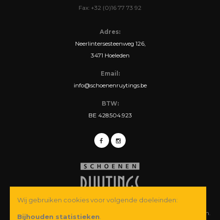
Fax: +32 (0)16 77 73 92
Adres:
Neerlintersesteenweg 126,
3471 Hoeleden
Email:
info@schoenenruytings.be
BTW:
BE 428.504.923
Wij gebruiken cookies voor volgende doeleinden:
© Copyright 2026 Schoenen Ruytings BVBA. Alle rechten voorbehouden.
Bijhouden statistieken
.