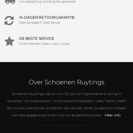
Uw bestelling wordt gratis geleverd.
14-DAGEN RETOURGARANTIE
Niet tevreden? Geld terug!
DE BESTE SERVICE
Onze mensen staan voor u klaar
Over Schoenen Ruytings
Schoenen Ruytings, dat is ruim 50 jaar en 3 generaties ervaring in
schoenen van topkwaliteit. Onze winkel te Hoeleden, nabij Tienen, heeft
een ruime collectie aan schoenen voor dames, heren, jongens en meisjes:
Meer info
voor elke gelegenheid vindt u bij ons de perfecte schoen.