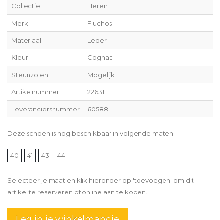
Collectie
Heren
Merk
Fluchos
Materiaal
Leder
Kleur
Cognac
Steunzolen
Mogelijk
Artikelnummer
22631
Leveranciersnummer
60588
Deze schoen is nog beschikbaar in volgende maten:
40
41
43
44
Selecteer je maat en klik hieronder op 'toevoegen' om dit
artikel te reserveren of online aan te kopen.
Leg in je winkelmandje