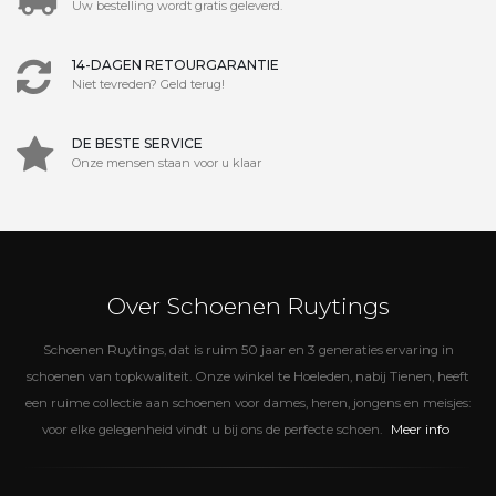
Uw bestelling wordt gratis geleverd.
14-DAGEN RETOURGARANTIE
Niet tevreden? Geld terug!
DE BESTE SERVICE
Onze mensen staan voor u klaar
Over Schoenen Ruytings
Schoenen Ruytings, dat is ruim 50 jaar en 3 generaties ervaring in
schoenen van topkwaliteit. Onze winkel te Hoeleden, nabij Tienen, heeft
een ruime collectie aan schoenen voor dames, heren, jongens en meisjes:
Meer info
voor elke gelegenheid vindt u bij ons de perfecte schoen.