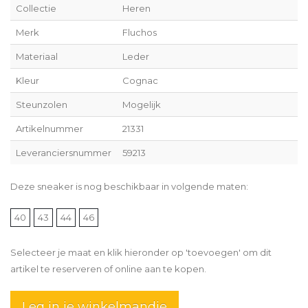
Collectie
Heren
Merk
Fluchos
Materiaal
Leder
Kleur
Cognac
Steunzolen
Mogelijk
Artikelnummer
21331
Leveranciersnummer
59213
Deze sneaker is nog beschikbaar in volgende maten:
40
43
44
46
Selecteer je maat en klik hieronder op 'toevoegen' om dit
artikel te reserveren of online aan te kopen.
Leg in je winkelmandje