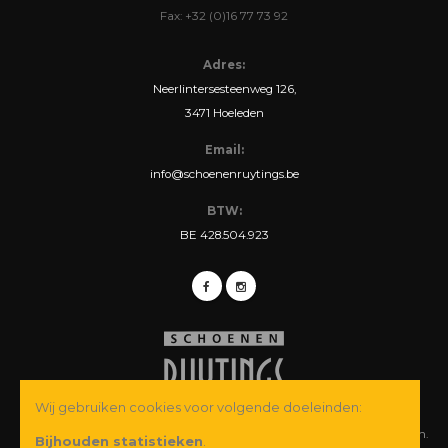
Fax: +32 (0)16 77 73 92
Adres:
Neerlintersesteenweg 126,
3471 Hoeleden
Email:
info@schoenenruytings.be
BTW:
BE 428.504.923
Wij gebruiken cookies voor volgende doeleinden:
© Copyright 2026 Schoenen Ruytings BVBA. Alle rechten voorbehouden.
Bijhouden statistieken
.