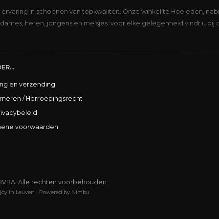
s ervaring in schoenen van topkwaliteit. Onze winkel te Hoeleden, nabi
dames, heren, jongens en meisjes: voor elke gelegenheid vindt u bij 
ER...
ing en verzending
rneren / Herroepingsrecht
rivacybeleid
ene voorwaarden
BVBA. Alle rechten voorbehouden.
joy in Leuven
·
Powered by Nimbu