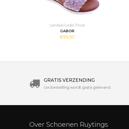
Sandaal / Leder / Roze
GABOR
€99,90
GRATIS VERZENDING
Uw bestelling wordt gratis geleverd.
Over Schoenen Ruytings