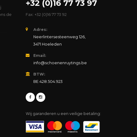
+32 (0)16 77 73 97
j
ons de
Fax: +32 (0)16 77 73 92
Adres:
Neerlintersesteenweg 126,
3471 Hoeleden
Email:
info@schoenenruytings.be
BTW:
BE 428.504.923
Wij garanderen u een veilige betaling: