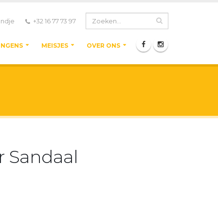
ndje
+32 16 77 73 97
ONGENS
MEISJES
OVER ONS
r Sandaal