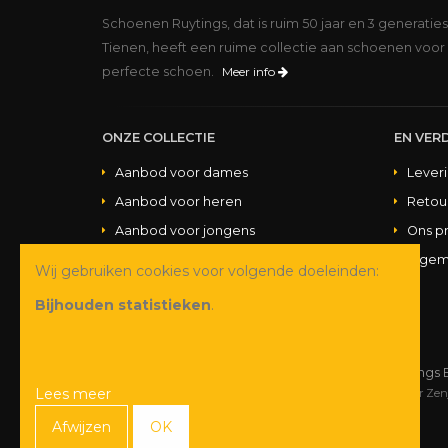
Schoenen Ruytings, dat is ruim 50 jaar en 3 generatie
Tienen, heeft een ruime collectie aan schoenen voor 
perfecte schoen.
Meer info
ONZE COLLECTIE
EN VERD
Aanbod voor dames
Lever
Aanbod voor heren
Retou
Aanbod voor jongens
Ons p
Aanbod voor meisjes
Algem
Wij gebruiken cookies voor volgende doeleinden:
Aanbod handtassen
Bijhouden statistieken
.
© Copyright 2026 Schoenen Ruytings 
Lees meer
Webdesign
&
webshop ontwikkeling
door
Zen
Afwijzen
OK