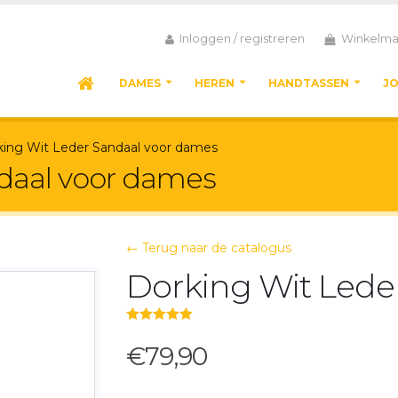
Inloggen / registreren
Winkelma
DAMES
HEREN
HANDTASSEN
J
king Wit Leder Sandaal voor dames
daal voor dames
← Terug naar de catalogus
Dorking Wit Lede
5.00
out of 5
€79,90