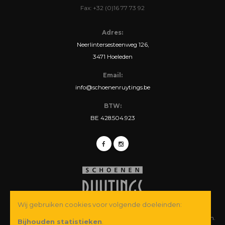
Fax: +32 (0)16 77 73 92
Adres:
Neerlintersesteenweg 126,
3471 Hoeleden
Email:
info@schoenenruytings.be
BTW:
BE 428.504.923
Wij gebruiken cookies voor volgende doeleinden:
© Copyright 2026 Schoenen Ruytings BVBA. Alle rechten voorbehouden.
Bijhouden statistieken
.