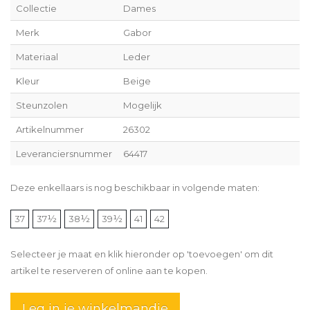
Collectie
Dames
Merk
Gabor
Materiaal
Leder
Kleur
Beige
Steunzolen
Mogelijk
Artikelnummer
26302
Leveranciersnummer
64417
Deze enkellaars is nog beschikbaar in volgende maten:
37
37½
38½
39½
41
42
Selecteer je maat en klik hieronder op 'toevoegen' om dit
artikel te reserveren of online aan te kopen.
Leg in je winkelmandje