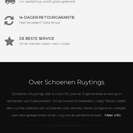
Uw bestelling wordt gratis geleverd.
14-DAGEN RETOURGARANTIE
Niet tevreden? Geld terug!
DE BESTE SERVICE
Onze mensen staan voor u klaar
Over Schoenen Ruytings
Schoenen Ruytings, dat is ruim 50 jaar en 3 generaties ervaring in
schoenen van topkwaliteit. Onze winkel te Hoeleden, nabij Tienen, heeft
een ruime collectie aan schoenen voor dames, heren, jongens en meisjes:
Meer info
voor elke gelegenheid vindt u bij ons de perfecte schoen.