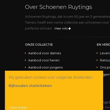
Over Schoenen Ruytings
Schoenen Ruytings, dat is ruim 50 jaar en 3 generatie
Tienen, heeft een ruime collectie aan schoenen voor 
perfecte schoen.
Meer info
ONZE COLLECTIE
EN VERD
Aanbod voor dames
Lever
Aanbod voor heren
Retou
Aanbod voor jongens
Ons p
Aanbod voor meisjes
Algem
Wij gebruiken cookies voor volgende doeleinden:
Aanbod handtassen
Bijhouden statistieken
.
© Copyright 2026 Schoenen Ruytings 
Lees meer
Webdesign
&
webshop ontwikkeling
door
Zen