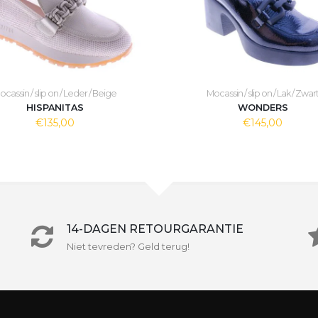
ocassin / slip on / Leder / Beige
Mocassin / slip on / Lak / Zwar
HISPANITAS
WONDERS
€135,00
€145,00
14-DAGEN RETOURGARANTIE
Niet tevreden? Geld terug!