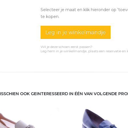
Selecteer je maat en klik hieronder op 'toev
te kopen.
Leg in je winkelmandje
Wil je deze schoen eerst passen?
Leg hem in je winkelmandje, plaats een reservatie en
MISSCHIEN OOK GEINTERESSEERD IN ÉÉN VAN VOLGENDE PR