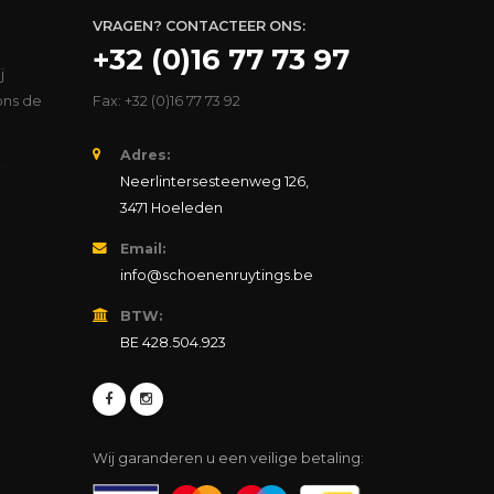
VRAGEN? CONTACTEER ONS:
+32 (0)16 77 73 97
j
ons de
Fax: +32 (0)16 77 73 92
Adres:
Neerlintersesteenweg 126,
3471 Hoeleden
Email:
info@schoenenruytings.be
BTW:
BE 428.504.923
Wij garanderen u een veilige betaling: