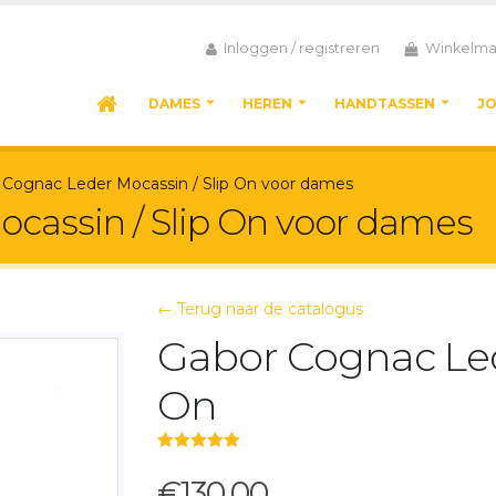
Inloggen / registreren
Winkelma
DAMES
HEREN
HANDTASSEN
J
 Cognac Leder Mocassin / Slip On voor dames
cassin / Slip On voor dames
← Terug naar de catalogus
Gabor Cognac Led
On
5.00
out of 5
€130,00