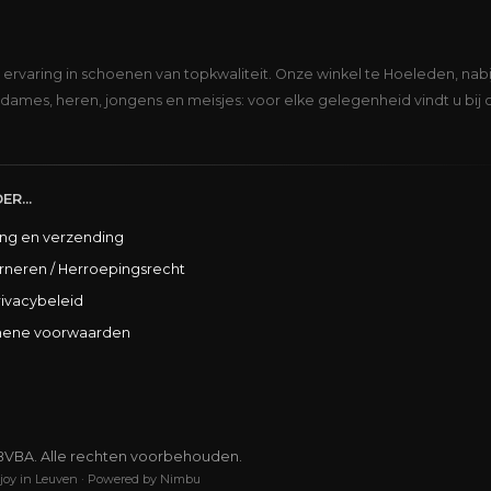
s ervaring in schoenen van topkwaliteit. Onze winkel te Hoeleden, nabi
dames, heren, jongens en meisjes: voor elke gelegenheid vindt u bij 
ER...
ing en verzending
rneren / Herroepingsrecht
rivacybeleid
ene voorwaarden
BVBA. Alle rechten voorbehouden.
joy in Leuven
·
Powered by Nimbu