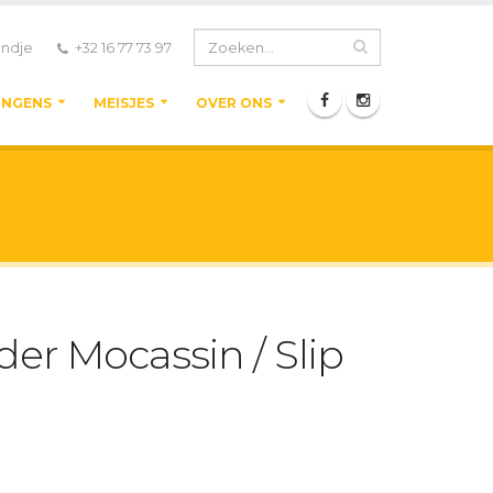
ndje
+32 16 77 73 97
ONGENS
MEISJES
OVER ONS
er Mocassin / Slip