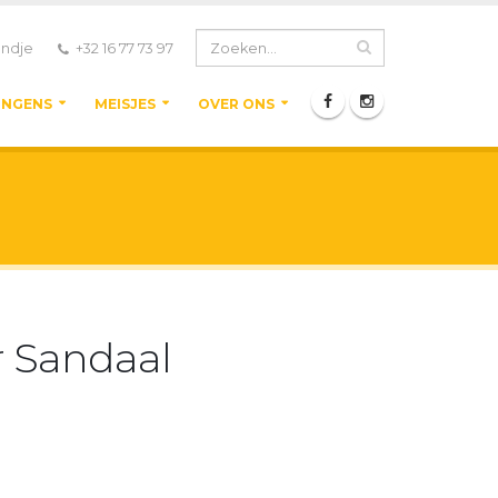
ndje
+32 16 77 73 97
ONGENS
MEISJES
OVER ONS
r Sandaal