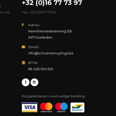
+32 (0)16 77 73 97
j
ons de
Fax: +32 (0)16 77 73 92
Adres:
Neerlintersesteenweg 126,
3471 Hoeleden
Email:
info@schoenenruytings.be
BTW:
BE 428.504.923
Wij garanderen u een veilige betaling: