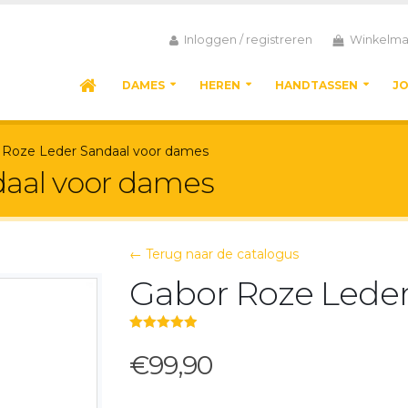
Inloggen / registreren
Winkelma
DAMES
HEREN
HANDTASSEN
J
 Roze Leder Sandaal voor dames
daal voor dames
← Terug naar de catalogus
Gabor Roze Lede
5.00
out of 5
€99,90