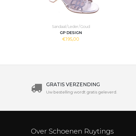
Sandaal / Leder / Goud
GP DESIGN
€195,00
GRATIS VERZENDING
Uw bestelling wordt gratis geleverd.
Over Schoenen Ruytings