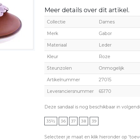
Meer details over dit artikel.
Collectie
Dames
Merk
Gabor
Materiaal
Leder
Kleur
Roze
Steunzolen
Onmogelijk
Artikelnummer
27015
Leveranciersnummer
65170
Deze sandaal is nog beschikbaar in volgen
35½
36
37
38
39
Selecteer je maat en klik hieronder op 'toev