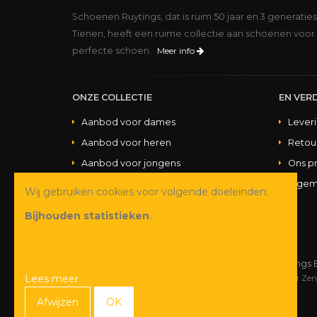
Schoenen Ruytings, dat is ruim 50 jaar en 3 generatie
Tienen, heeft een ruime collectie aan schoenen voor 
perfecte schoen.
Meer info
ONZE COLLECTIE
EN VERD
Aanbod voor dames
Lever
Aanbod voor heren
Retou
Aanbod voor jongens
Ons p
Aanbod voor meisjes
Algem
Wij gebruiken cookies voor volgende doeleinden:
Aanbod handtassen
Bijhouden statistieken
.
© Copyright 2026 Schoenen Ruytings 
Lees meer
Webdesign
&
webshop ontwikkeling
door
Zen
Afwijzen
OK