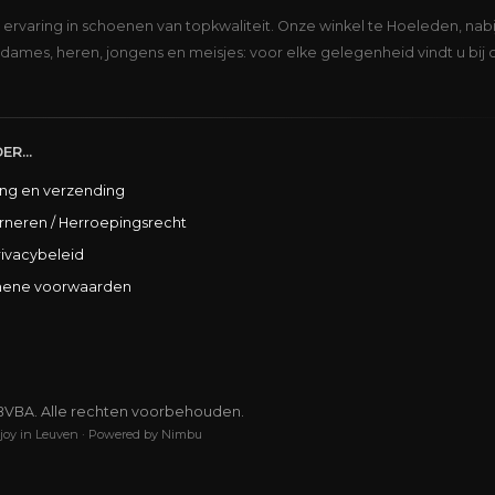
s ervaring in schoenen van topkwaliteit. Onze winkel te Hoeleden, nabi
dames, heren, jongens en meisjes: voor elke gelegenheid vindt u bij 
ER...
ing en verzending
rneren / Herroepingsrecht
rivacybeleid
ene voorwaarden
BVBA. Alle rechten voorbehouden.
joy in Leuven
·
Powered by Nimbu