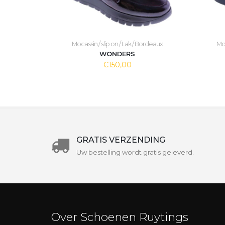
Mocassin / slip on / Lak / Bordeaux
Moc
WONDERS
€150,00
GRATIS VERZENDING
Uw bestelling wordt gratis geleverd.
Over Schoenen Ruytings