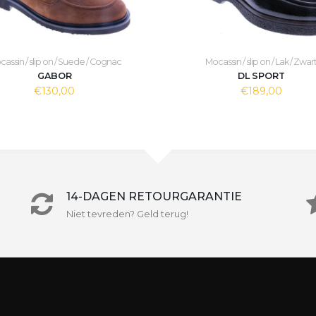
assin / slip on / Suede / Cognac
Mocassin / slip on / Lak / Zwar
GABOR
DL SPORT
€130,00
€189,00
14-DAGEN RETOURGARANTIE
Niet tevreden? Geld terug!