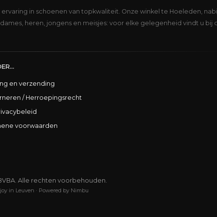
s ervaring in schoenen van topkwaliteit. Onze winkel te Hoeleden, nabi
dames, heren, jongens en meisjes: voor elke gelegenheid vindt u bij 
ER...
ing en verzending
rneren / Herroepingsrecht
rivacybeleid
ene voorwaarden
BVBA. Alle rechten voorbehouden.
joy in Leuven
·
Powered by Nimbu