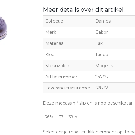
Meer details over dit artikel.
Collectie
Dames
Merk
Gabor
Materiaal
Lak
Kleur
Taupe
Steunzolen
Mogelijk
Artikelnummer
24795
Leveranciersnummer
62832
Deze mocassin / slip on is nog beschikbaar
36½
37
39½
Selecteer je maat en klik hieronder op 'toev