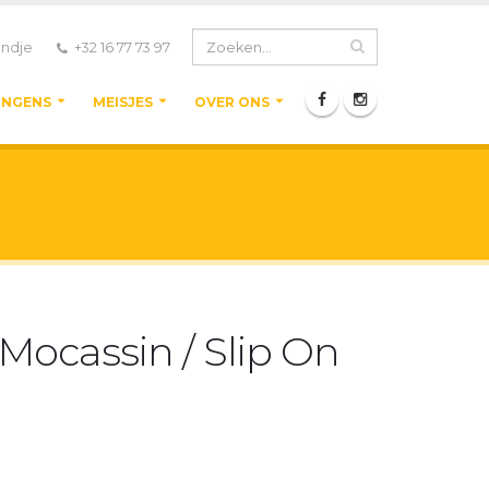
ndje
+32 16 77 73 97
ONGENS
MEISJES
OVER ONS
Mocassin / Slip On