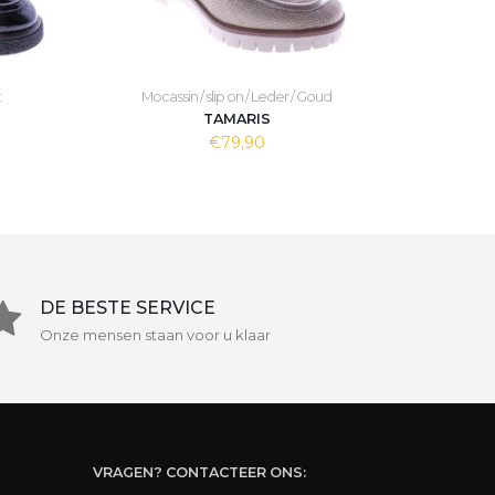
t
Mocassin / slip on / Leder / Goud
TAMARIS
€79,90
DE BESTE SERVICE
Onze mensen staan voor u klaar
VRAGEN? CONTACTEER ONS: