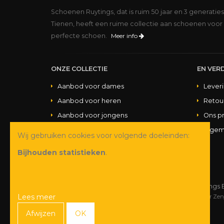
Schoenen Ruytings, dat is ruim 50 jaar en 3 generatie
Tienen, heeft een ruime collectie aan schoenen voor 
perfecte schoen.
Meer info
ONZE COLLECTIE
EN VERD
Aanbod voor dames
Lever
Aanbod voor heren
Retou
Aanbod voor jongens
Ons p
Aanbod voor meisjes
Algem
Wij gebruiken cookies voor volgende doeleinden:
Aanbod handtassen
Bijhouden statistieken
.
© Copyright 2026 Schoenen Ruytings 
Lees meer
Webdesign
&
webshop ontwikkeling
door
Zen
Afwijzen
OK