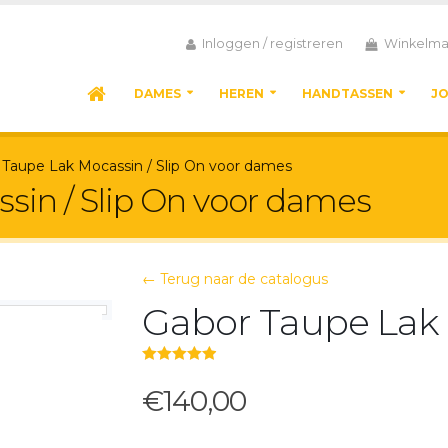
Inloggen / registreren
Winkelma
DAMES
HEREN
HANDTASSEN
J
 Taupe Lak Mocassin / Slip On voor dames
sin / Slip On voor dames
← Terug naar de catalogus
Gabor Taupe Lak 
5.00
out of 5
€140,00