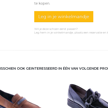
te kopen.
Leg in je winkelmandje
Wil je deze schoen eerst passen?
Leg hem in je winkelmandje, plaats een reservatie en
MISSCHIEN OOK GEINTERESSEERD IN ÉÉN VAN VOLGENDE PR