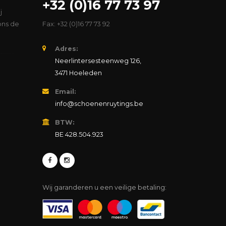
+32 (0)16 77 73 97
j
ons de
Fax: +32 (0)16 77 73 92
Adres:
Neerlintersesteenweg 126,
3471 Hoeleden
Email:
info@schoenenruytings.be
BTW:
BE 428.504.923
Wij garanderen u een veilige betaling: