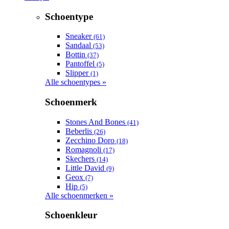
Schoentype
Sneaker
(61)
Sandaal
(53)
Bottin
(37)
Pantoffel
(5)
Slipper
(1)
Alle schoentypes »
Schoenmerk
Stones And Bones
(41)
Beberlis
(26)
Zecchino Doro
(18)
Romagnoli
(17)
Skechers
(14)
Little David
(9)
Geox
(7)
Hip
(5)
Alle schoenmerken »
Schoenkleur