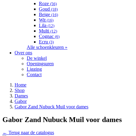
Roze
(56)
Goud
(18)
Beige
(16)
Wit
(16)
Lila
(12)
Multi
(12)
Cognac
(6)
Ecru
(3)
Alle schoenkleuren »
Over ons
De winkel
Openingsuren
Ligging
Contact
Home
Shop
Dames
Gabor
Gabor Zand Nubuck Muil voor dames
Gabor Zand Nubuck Muil voor dames
← Terug naar de catalogus