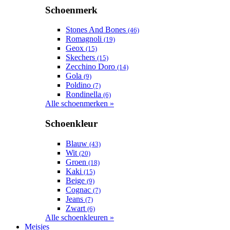
Schoenmerk
Stones And Bones
(46)
Romagnoli
(19)
Geox
(15)
Skechers
(15)
Zecchino Doro
(14)
Gola
(9)
Poldino
(7)
Rondinella
(6)
Alle schoenmerken »
Schoenkleur
Blauw
(43)
Wit
(20)
Groen
(18)
Kaki
(15)
Beige
(9)
Cognac
(7)
Jeans
(7)
Zwart
(6)
Alle schoenkleuren »
Meisjes