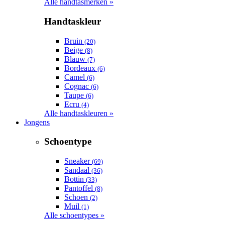
Alle handtasmerken »
Handtaskleur
Bruin
(20)
Beige
(8)
Blauw
(7)
Bordeaux
(6)
Camel
(6)
Cognac
(6)
Taupe
(6)
Ecru
(4)
Alle handtaskleuren »
Jongens
Schoentype
Sneaker
(69)
Sandaal
(36)
Bottin
(33)
Pantoffel
(8)
Schoen
(2)
Muil
(1)
Alle schoentypes »