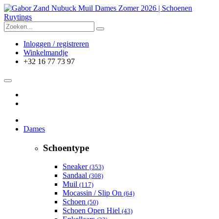
Inloggen / registreren
Winkelmandje
+32 16 77 73 97
Dames
Schoentype
Sneaker
(353)
Sandaal
(308)
Muil
(117)
Mocassin / Slip On
(64)
Schoen
(50)
Schoen Open Hiel
(43)