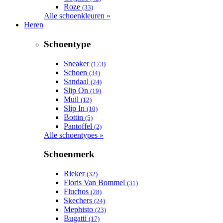
Roze
(33)
Alle schoenkleuren »
Heren
Schoentype
Sneaker
(173)
Schoen
(34)
Sandaal
(24)
Slip On
(19)
Muil
(12)
Slip In
(10)
Bottin
(5)
Pantoffel
(2)
Alle schoentypes »
Schoenmerk
Rieker
(32)
Floris Van Bommel
(31)
Fluchos
(28)
Skechers
(24)
Mephisto
(23)
Bugatti
(17)