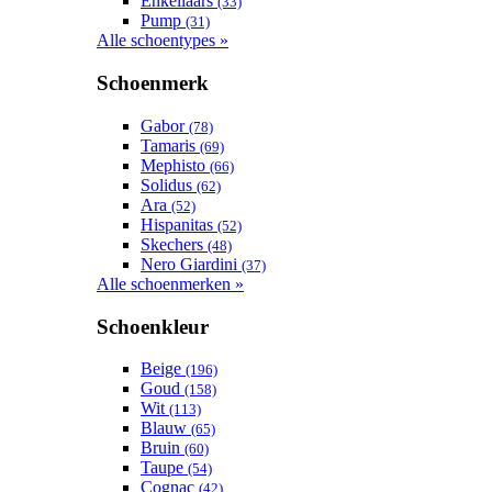
Enkellaars
(33)
Pump
(31)
Alle schoentypes »
Schoenmerk
Gabor
(78)
Tamaris
(69)
Mephisto
(66)
Solidus
(62)
Ara
(52)
Hispanitas
(52)
Skechers
(48)
Nero Giardini
(37)
Alle schoenmerken »
Schoenkleur
Beige
(196)
Goud
(158)
Wit
(113)
Blauw
(65)
Bruin
(60)
Taupe
(54)
Cognac
(42)