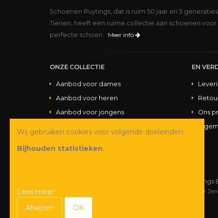
Schoenen Ruytings, dat is ruim 50 jaar en 3 generatie
Tienen, heeft een ruime collectie aan schoenen voor 
perfecte schoen.
Meer info
ONZE COLLECTIE
EN VERD
Aanbod voor dames
Lever
Aanbod voor heren
Retou
Aanbod voor jongens
Ons p
Aanbod voor meisjes
Algem
Wij gebruiken cookies voor volgende doeleinden:
Aanbod handtassen
Bijhouden statistieken
.
© Copyright 2026 Schoenen Ruytings 
Lees meer
Webdesign
&
webshop ontwikkeling
door
Zen
Afwijzen
OK