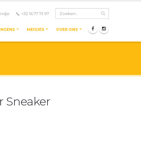
ndje
+32 16 77 73 97
ONGENS
MEISJES
OVER ONS
r Sneaker