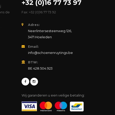
+32 (0)16 77 73 97
j
ons de
Fax: +32 (0)16 77 73 92
Adres:
Neerlintersesteenweg 126,
3471 Hoeleden
Email:
info@schoenenruytings.be
BTW:
BE 428.504.923
Wij garanderen u een veilige betaling: