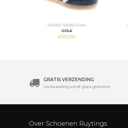
Sneaker / Suede / Groen
GOLA
€100,00
GRATIS VERZENDING
Uw bestelling wordt gratis geleverd.
Over Schoenen Ruytings