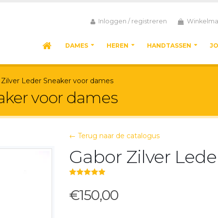
Inloggen / registreren
Winkelma
DAMES
HEREN
HANDTASSEN
J
 Zilver Leder Sneaker voor dames
eaker voor dames
← Terug naar de catalogus
Gabor Zilver Lede
5.00
out of 5
€150,00