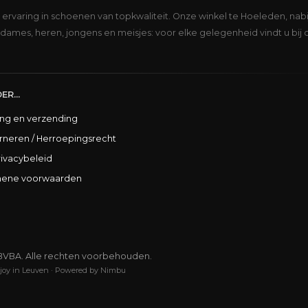
s ervaring in schoenen van topkwaliteit. Onze winkel te Hoeleden, nabi
dames, heren, jongens en meisjes: voor elke gelegenheid vindt u bij 
ER...
ing en verzending
rneren / Herroepingsrecht
rivacybeleid
ene voorwaarden
BVBA. Alle rechten voorbehouden.
joy in Leuven
·
Powered by Nimbu