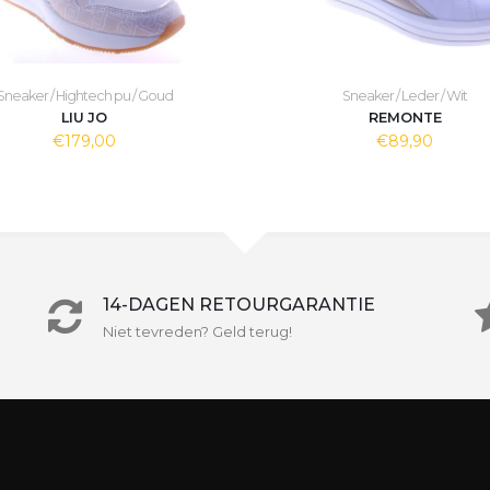
Sneaker / Hightech pu / Goud
Sneaker / Leder / Wit
LIU JO
REMONTE
€179,00
€89,90
14-DAGEN RETOURGARANTIE
Niet tevreden? Geld terug!