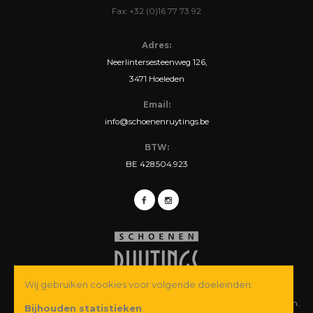
Fax: +32 (0)16 77 73 92
Adres:
Neerlintersesteenweg 126,
3471 Hoeleden
Email:
info@schoenenruytings.be
BTW:
BE 428.504.923
Wij gebruiken cookies voor volgende doeleinden:
© Copyright 2026 Schoenen Ruytings BVBA. Alle rechten voorbehouden.
Bijhouden statistieken
.