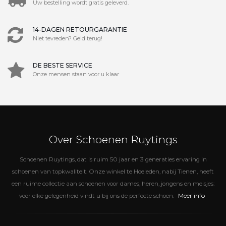
Uw bestelling wordt gratis geleverd.
14-DAGEN RETOURGARANTIE
Niet tevreden? Geld terug!
DE BESTE SERVICE
Onze mensen staan voor u klaar
Over Schoenen Ruytings
Schoenen Ruytings, dat is ruim 50 jaar en 3 generaties ervaring in
schoenen van topkwaliteit. Onze winkel te Hoeleden, nabij Tienen, heeft
een ruime collectie aan schoenen voor dames, heren, jongens en meisjes:
Meer info
voor elke gelegenheid vindt u bij ons de perfecte schoen.