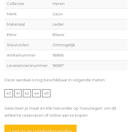
Collectie
Heren
Merk
Geox
Materiaal
Leder
Kleur
Blauw
Steunzolen
Onmogelijk
Artikelnummer
18866
Leveranciersnummer
56587
Deze sandaal is nog beschikbaar in volgende maten:
40
41
42
44
46
Selecteer je maat en klik hieronder op 'toevoegen' om dit
artikel te reserveren of online aan te kopen.
Leg in je winkelmandje