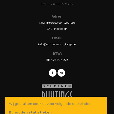
Fax: +32 (0)16 77 73 92
Adres:
Neerlintersesteenweg 126,
3471 Hoeleden
Email:
info@schoenenruytings.be
BTW:
BE 428.504.923
Wij gebruiken cookies voor volgende doeleinden:
© Copyright 2026 Schoenen Ruytings BVBA. Alle rechten voorbehouden.
Bijhouden statistieken
.