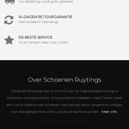
Uw bestelling wordt gratis geleverd.
14-DAGEN RETOURGARANTIE
Niet tevreden? Geld terug!
DE BESTE SERVICE
Onze mensen staan voor u klaar
Over Schoenen Ruytings
Schoenen Ruytings, dat is ruim 50 jaar en 3 generaties ervaring in
schoenen van topkwaliteit. Onze winkel te Hoeleden, nabij Tienen, heeft
een ruime collectie aan schoenen voor dames, heren, jongens en meisjes:
Meer info
voor elke gelegenheid vindt u bij ons de perfecte schoen.