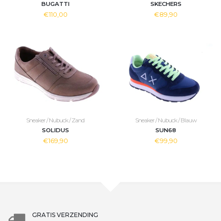
BUGATTI
SKECHERS
€110,00
€89,90
Sneaker / Nubuck / Zand
Sneaker / Nubuck / Blauw
SOLIDUS
SUN68
€169,90
€99,90
GRATIS VERZENDING