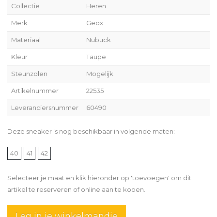
Collectie
Heren
Merk
Geox
Materiaal
Nubuck
Kleur
Taupe
Steunzolen
Mogelijk
Artikelnummer
22535
Leveranciersnummer
60490
Deze sneaker is nog beschikbaar in volgende maten:
40
41
42
Selecteer je maat en klik hieronder op 'toevoegen' om dit
artikel te reserveren of online aan te kopen.
Leg in je winkelmandje