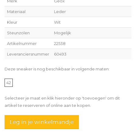
Merk
Geox
Materiaal
Leder
Kleur
Wit
Steunzolen
Mogelijk
Artikelnummer
22538
Leveranciersnummer
60493
Deze sneaker is nog beschikbaar in volgende maten:
42
Selecteer je maat en klik hieronder op 'toevoegen' om dit
artikel te reserveren of online aan te kopen.
Leg in je winkelmandje