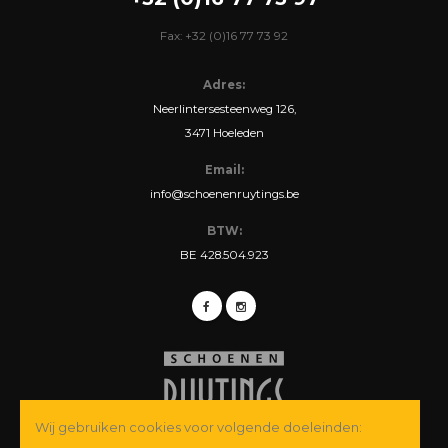
Fax: +32 (0)16 77 73 92
Adres:
Neerlintersesteenweg 126,
3471 Hoeleden
Email:
info@schoenenruytings.be
BTW:
BE 428.504.923
Wij gebruiken cookies voor volgende doeleinden: