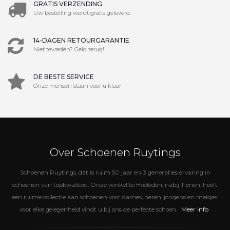
GRATIS VERZENDING
Uw bestelling wordt gratis geleverd.
14-DAGEN RETOURGARANTIE
Niet tevreden? Geld terug!
DE BESTE SERVICE
Onze mensen staan voor u klaar
Over Schoenen Ruytings
Schoenen Ruytings, dat is ruim 50 jaar en 3 generaties ervaring in
schoenen van topkwaliteit. Onze winkel te Hoeleden, nabij Tienen, heeft
een ruime collectie aan schoenen voor dames, heren, jongens en meisjes:
Meer info
voor elke gelegenheid vindt u bij ons de perfecte schoen.