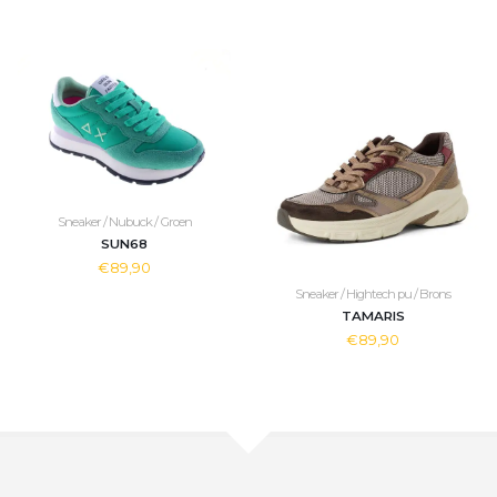
Sneaker / Nubuck / Groen
SUN68
€89,90
Sneaker / Hightech pu / Brons
TAMARIS
€89,90