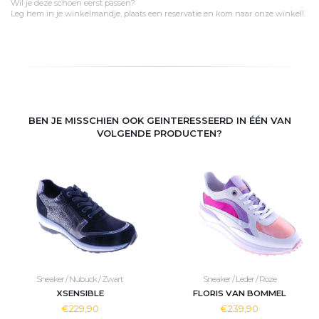
Wil je deze schoen eerst passen?
Leg hem in je winkelmandje, plaats een reservatie en kom naar onze winkel!
BEN JE MISSCHIEN OOK GEINTERESSEERD IN ÉÉN VAN
VOLGENDE PRODUCTEN?
Sneaker / Nubuck / Zwart
Sneaker / Leder / Roze
XSENSIBLE
FLORIS VAN BOMMEL
€229,90
€239,90