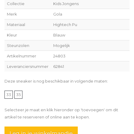
Collectie
Kids Jongens
Merk
Gola
Materiaal
Hightech Pu
Kleur
Blauw
Steunzolen
Mogelijk
Artikelnummer
24803
Leveranciersnummer
62841
Deze sneaker is nog beschikbaar in volgende maten:
33
35
Selecteer je maat en klik hieronder op 'toevoegen' om dit
artikel te reserveren of online aan te kopen.
Leg in je winkelmandje