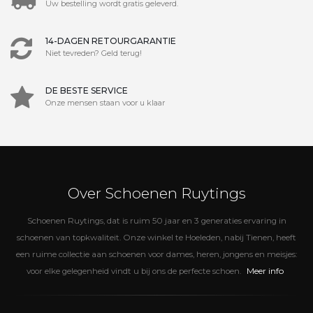
Uw bestelling wordt gratis geleverd.
14-DAGEN RETOURGARANTIE
Niet tevreden? Geld terug!
DE BESTE SERVICE
Onze mensen staan voor u klaar
Over Schoenen Ruytings
Schoenen Ruytings, dat is ruim 50 jaar en 3 generaties ervaring in
schoenen van topkwaliteit. Onze winkel te Hoeleden, nabij Tienen, heeft
een ruime collectie aan schoenen voor dames, heren, jongens en meisjes:
Meer info
voor elke gelegenheid vindt u bij ons de perfecte schoen.