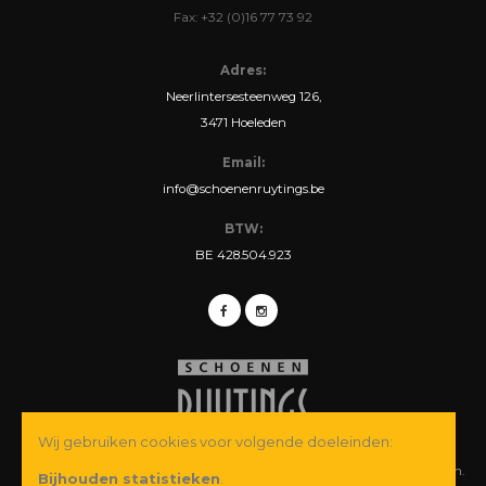
Fax: +32 (0)16 77 73 92
Adres:
Neerlintersesteenweg 126,
3471 Hoeleden
Email:
info@schoenenruytings.be
BTW:
BE 428.504.923
Wij gebruiken cookies voor volgende doeleinden:
© Copyright 2026 Schoenen Ruytings BVBA. Alle rechten voorbehouden.
Bijhouden statistieken
.