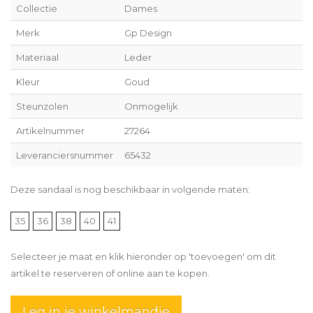
Collectie
Dames
Merk
Gp Design
Materiaal
Leder
Kleur
Goud
Steunzolen
Onmogelijk
Artikelnummer
27264
Leveranciersnummer
65432
Deze sandaal is nog beschikbaar in volgende maten:
35
36
38
40
41
Selecteer je maat en klik hieronder op 'toevoegen' om dit
artikel te reserveren of online aan te kopen.
Leg in je winkelmandje