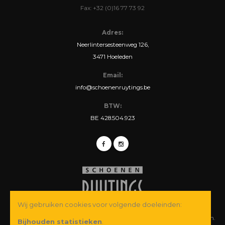
Fax: +32 (0)16 77 73 92
Adres:
Neerlintersesteenweg 126,
3471 Hoeleden
Email:
info@schoenenruytings.be
BTW:
BE 428.504.923
Wij gebruiken cookies voor volgende doeleinden:
© Copyright 2026 Schoenen Ruytings BVBA. Alle rechten voorbehouden.
Bijhouden statistieken
.