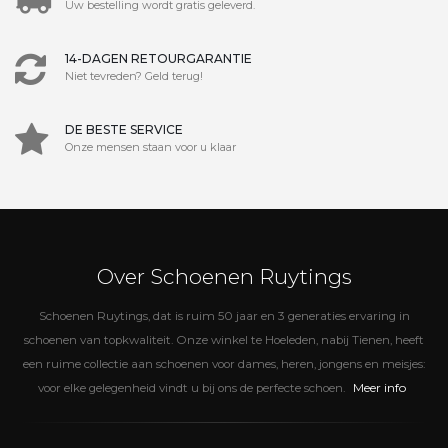
Uw bestelling wordt gratis geleverd.
14-DAGEN RETOURGARANTIE
Niet tevreden? Geld terug!
DE BESTE SERVICE
Onze mensen staan voor u klaar
Over Schoenen Ruytings
Schoenen Ruytings, dat is ruim 50 jaar en 3 generaties ervaring in
schoenen van topkwaliteit. Onze winkel te Hoeleden, nabij Tienen, heeft
een ruime collectie aan schoenen voor dames, heren, jongens en meisjes:
Meer info
voor elke gelegenheid vindt u bij ons de perfecte schoen.